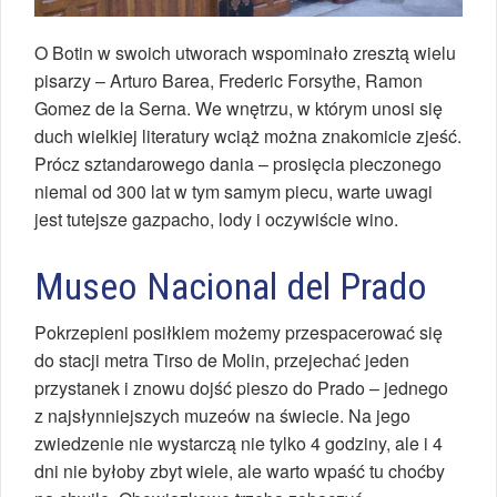
O Botin w swoich utworach wspominało zresztą wielu
pisarzy – Arturo Barea, Frederic Forsythe, Ramon
Gomez de la Serna. We wnętrzu, w którym unosi się
duch wielkiej literatury wciąż można znakomicie zjeść.
Prócz sztandarowego dania – prosięcia pieczonego
niemal od 300 lat w tym samym piecu, warte uwagi
jest tutejsze gazpacho, lody i oczywiście wino.
Museo Nacional del Prado
Pokrzepieni posiłkiem możemy przespacerować się
do stacji metra Tirso de Molin, przejechać jeden
przystanek i znowu dojść pieszo do Prado – jednego
z najsłynniejszych muzeów na świecie. Na jego
zwiedzenie nie wystarczą nie tylko 4 godziny, ale i 4
dni nie byłoby zbyt wiele, ale warto wpaść tu choćby