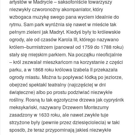
artystów w Madrycie – saksofoniście towarzyszy
niezwykły czworonożny akompaniator, który
wzbogaca muzykę swego pana wyciem idealnie do
rytmu. Sam park wyróżnia się nawet w mieście tak
pełnym zieleni jak Madryt. Kiedyś były to królewskie
ogrody, ale od czasów Karola III, którego nazywano
królem–burmistrzem (panował od 1759 do 1788 roku)
stały się miejskim parkiem. Na początku nieoficjalnie
– król zezwalał mieszkańcom na korzystanie z części
parku, a w 1868 roku królowa Izabela II przekazała
ogrody miastu. Można tu popływać łódką po jeziorze,
obejrzeć spektakl teatralny (najczęściej w dni
świąteczne) albo po prostu podziwiać niezwykłe
rośliny. Rosną tu tak egzotyczne drzewa jak cypryśnik
meksykański, nazywany Drzewem Montezumy
zasadzony w 1633 roku, ale nawet zwykłe tuje
strzyżone były (pewnie przez dziesięciolecia) w taki
sposób, że teraz przypominają jakieś niezwykłe