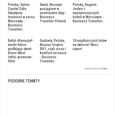
Polska, Sylvia
Świat, Nocnym
Polska, Regent.
Crystal Cafe.
pociągiem w
Jeden z
Świątynia
austriackie Alpy -
najsłynniejszych
harmonii w sercu
Business
hoteli w Warszawie -
Warszawy -
Traveller Poland
Business Traveller…
Business
Traveller…
Rafał-Afanasjef-
Gadżety, Polska,
10 najdłuższych lotów
marki-które-
Baseus Inspire
na świecie! Nasz
podbijają-świat-
XH1, czyli cisza i
raport
Dives-Med-
komfort na trasie
infini-premium-
- Business
filler
Traveller…
PODOBNE TEMATY