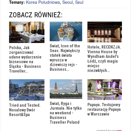
Tematy:
Korea Południowa
,
Seoul
,
Seul
ZOBACZ RÓWNIEŻ:
Świat, Icon of the
Hotele, RECENZJA.
Polska, Jak
Seas. Największy
Vienna House by
zorganizować
statek świata
Wyndham Andel's
udane wydarzenie
wyrusza w
Łódź, czyli magia
biznesowe na
dziewiczy rejs -
miejsc
Śląsku - Business
Business…
niezwkłych…
Traveller…
Świat, Ryga i
Papaya. Testujemy
Tried and Tested.
Jurmała. Nie tylko
restaurację Papaya
Nosalowy Dwór
na weekend -
w Warszawie
Resort&Spa
Business
Traveller Poland