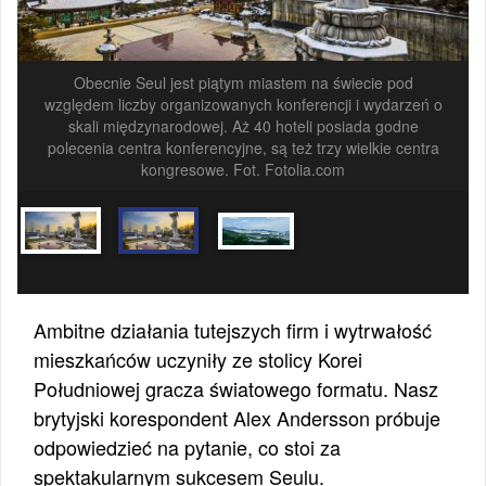
Obecnie Seul jest piątym miastem na świecie pod
względem liczby organizowanych konferencji i wydarzeń o
skali międzynarodowej. Aż 40 hoteli posiada godne
polecenia centra konferencyjne, są też trzy wielkie centra
kongresowe. Fot. Fotolia.com
Ambitne działania tutejszych firm i wytrwałość
mieszkańców uczyniły ze stolicy Korei
Południowej gracza światowego formatu. Nasz
brytyjski korespondent Alex Andersson próbuje
odpowiedzieć na pytanie, co stoi za
spektakularnym sukcesem Seulu.