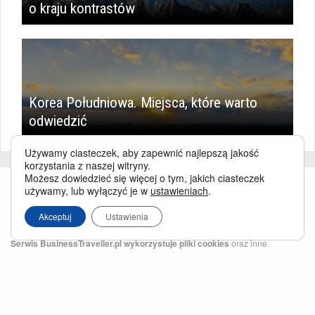
o kraju kontrastów
Korea Południowa. Miejsca, które warto
odwiedzić
Używamy ciasteczek, aby zapewnić najlepszą jakość
korzystania z naszej witryny.
Możesz dowiedzieć się więcej o tym, jakich ciasteczek
używamy, lub wyłączyć je w
ustawieniach
.
Akceptuj
Ustawienia
Serwis BusinessTraveller.pl wykorzystuje pliki cookies
oraz inne
technologie o analogicznym charakterze, przede wszystkim w celu
zapewnienia Państwu najlepszej jakości oferowanych usług, a ponadto w
celach statystycznych i reklamowych. Korzystanie z serwisu oznacza, że pliki
te będą zapisywane w Państwa komputerze. Więcej na temat
plików cookies
.
Właścicielem serwisu jest firma Business Traveller Central Europe Sp. z o.o.