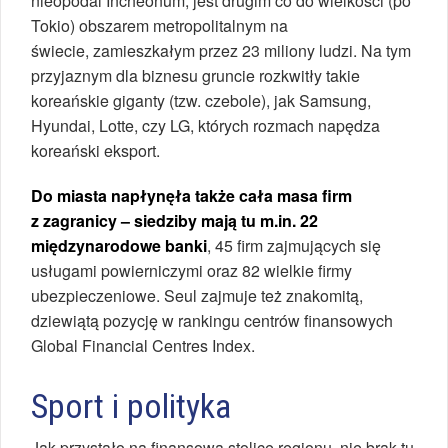
nieopodal Incheonum, jest drugim co do wielkości (po
Tokio) obszarem metropolitalnym na
świecie, zamieszkałym przez 23 miliony ludzi. Na tym
przyjaznym dla biznesu gruncie rozkwitły takie
koreańskie giganty (tzw. czebole), jak Samsung,
Hyundai, Lotte, czy LG, których rozmach napędza
koreański eksport.
Do miasta napłynęła także cała masa firm
z zagranicy – siedziby mają tu m.in. 22
międzynarodowe banki
, 45 firm zajmujących się
usługami powierniczymi oraz 82 wielkie firmy
ubezpieczeniowe. Seul zajmuje też znakomitą,
dziewiątą pozycję w rankingu centrów finansowych
Global Financial Centres Index.
Sport i polityka
Jak przystało na finansową stolicę regionu, nie brak tu