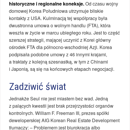
historyczne i regionalne koneksje.
Od czasu wojny
domowej Korea Południowa utrzymuje bliskie
kontakty z USA. Kulminacją tej współpracy była
dwustronna umowa o wolnym handlu (FTA), która
weszła w życie w marcu ubiegłego roku. Jest to część
szerszej strategii, mającej uczynić z Korei główny
ośrodek FTA dla północno-wschodniej Azji. Korea
podpisała podobne umowy z 46 innymi krajami,
a traktaty z kolejną szesnastką, w tym z Chinami
i Japonią, są się na końcowych etapach negocjacji.
Zadziwić świat
Jednakże Seul nie jest miastem bez wad. Jedną
z palących kwestii jest brak przejrzystości organów
kontrolnych. William F. Freeman III, prezes spółki
deweloperskiej AIG Korean Real Estate Development
tłumaczy: – Problemem jest biurokracja albo