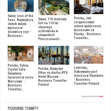
Świat, Icon of the
Polska, Jak
Świat, 110-metrowy
Seas. Największy
zorganizować
tort na 110 lat
statek świata
udane wydarzenie
słynnego
wyrusza w
biznesowe na
uzdrowiska w
dziewiczy rejs -
Śląsku - Business
słowackich
Business…
Traveller…
Pieszczanach…
Polska, Sylvia
Lotniska,
Polska, Nowy bar
Crystal Cafe.
Odkrywamy port
Ether na dachu NYX
Świątynia
lotniczy w Stambule
Hotel Warsaw -
harmonii w sercu
- Business
Business Traveller
Warszawy -
Traveller Poland
Poland
Business
Traveller…
PODOBNE TEMATY