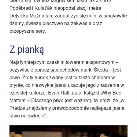
cieszą się również targowiska, takie jak Jiřího z
Poděbrad i Kulat’ák nieopodal stacji metra
Dejvicka.Można tam zaopatrzyć się m.in. w smakowite
dżemy, świeże pieczywo na zakwasie oraz
przepyszne sery.
Z pianką
Najsłynniejszym czeskim towarem eksportowym –
oczywiście oprócz samochodów marki Škoda – jest
piwo. Złoty trunek zwany jest tu także chlebem w
płynie, co niezwykle jasno ukazuje jego znaczenie w
czeskiej kulturze. Evan Rail, autor książki „Why Beer
Matters” („Dlaczego piwo jest ważne”), twierdzi, że „w
Pradze znajdziemy prawdopodobnie najlepsze jasne
piwo na świecie”.