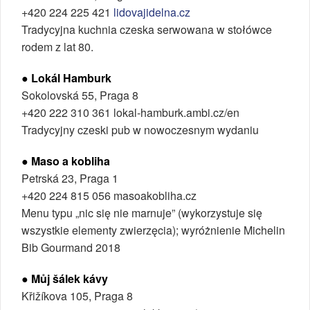
+420 224 225 421
lidovajidelna.cz
Tradycyjna kuchnia czeska serwowana w stołówce
rodem z lat 80.
● Lokál Hamburk
Sokolovská 55, Praga 8
+420 222 310 361 lokal-hamburk.ambi.cz/en
Tradycyjny czeski pub w nowoczesnym wydaniu
● Maso a kobliha
Petrská 23, Praga 1
+420 224 815 056 masoakobliha.cz
Menu typu „nic się nie marnuje” (wykorzystuje się
wszystkie elementy zwierzęcia); wyróżnienie Michelin
Bib Gourmand 2018
● Můj šálek kávy
Křižíkova 105, Praga 8