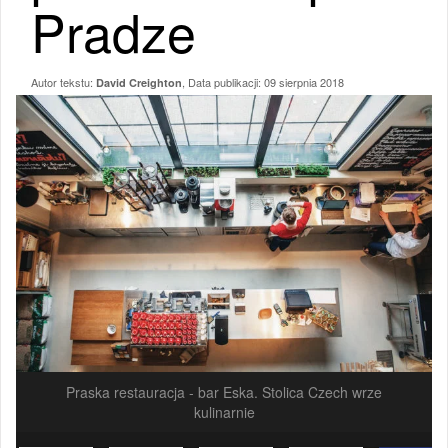
Pradze
Autor tekstu:
, Data publikacji:
09 sierpnia 2018
David Creighton
Praska restauracja - bar Eska. Stolica Czech wrze
kulinarnie