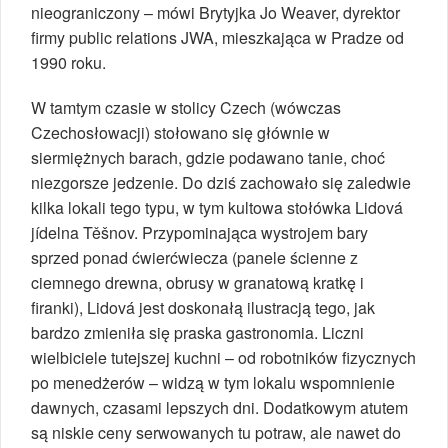
nieograniczony – mówi Brytyjka Jo Weaver, dyrektor
firmy public relations JWA, mieszkająca w Pradze od
1990 roku.
W tamtym czasie w stolicy Czech (wówczas
Czechosłowacji) stołowano się głównie w
siermiężnych barach, gdzie podawano tanie, choć
niezgorsze jedzenie. Do dziś zachowało się zaledwie
kilka lokali tego typu, w tym kultowa stołówka Lidová
jídelna Těšnov. Przypominająca wystrojem bary
sprzed ponad ćwierćwiecza (panele ścienne z
ciemnego drewna, obrusy w granatową kratkę i
firanki), Lidová jest doskonałą ilustracją tego, jak
bardzo zmieniła się praska gastronomia. Liczni
wielbiciele tutejszej kuchni – od robotników fizycznych
po menedżerów – widzą w tym lokalu wspomnienie
dawnych, czasami lepszych dni. Dodatkowym atutem
są niskie ceny serwowanych tu potraw, ale nawet do