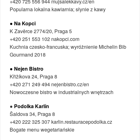
+420 725 556 944 mujsalekkavy.cz/en
Popularna lokalna kawiarnia; słynie z kawy
● Na Kopci
K Zavěrce 2774/20, Praga 5
+420 251 553 102 nakopci.com
Kuchnia czesko-francuska; wyróżnienie Michelin Bib
Gourmand 2018
● Nejen Bistro
Křižíkova 24, Praga 8
+420 271 249 494 nejenbistro.cz/en
Nowoczesne bistro w industrialnych wnętrzach
●
Podolka Karlín
Šaldova 34, Praga 8
+420 222 325 307 karlin.restauracepodolka.cz
Bogate menu wegetariańskie