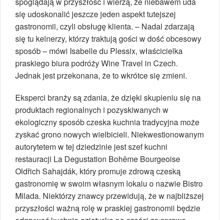
spoglądają w przyszłość i wierzą, że niebawem uda
się udoskonalić jeszcze jeden aspekt tutejszej
gastronomii, czyli obsługę klienta. – Nadal zdarzają
się tu kelnerzy, którzy traktują gości w dość obcesowy
sposób – mówi Isabelle du Plessix, właścicielka
praskiego biura podróży Wine Travel in Czech.
Jednak jest przekonana, że to wkrótce się zmieni.
Eksperci branży są zdania, że dzięki skupieniu się na
produktach regionalnych i pozyskiwanych w
ekologiczny sposób czeska kuchnia tradycyjna może
zyskać grono nowych wielbicieli. Niekwestionowanym
autorytetem w tej dziedzinie jest szef kuchni
restauracji La Degustation Bohême Bourgeoise
Oldřich Sahajdák, który promuje zdrową czeską
gastronomię w swoim własnym lokalu o nazwie Bistro
Milada. Niektórzy znawcy przewidują, że w najbliższej
przyszłości ważną rolę w praskiej gastronomii będzie