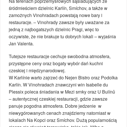
Na terenach poprzemysłowych sąsiadujących ze
śródmieściem dzielnic Karlín, Smíchov, a także w
zamożnych Vinohradach powstają nowe bary i
restauracje. – Vinohrady zawsze były uważane za
jedną z najbogatszych dzielnic Pragi, więc to
oczywiste, że nie brakuje tu dobrych lokali – wyjaśnia
Jan Valenta.
Tutejsze restauracje cechuje swobodna atmosfera,
przystępne ceny oraz bogaty wybór dań kuchni
czeskiej i międzynarodowej.
W Karlínie warto zajrzeć do Nejen Bistro oraz Podolka
Karlín. W Vinohradach znawczyni win Isabelle du
Plessix poleca śniadania w Mezi srnky oraz U Bulínů
– autentycznej czeskiej restauracji, gdzie zawsze
panuje pogodna atmosfera. Dobre jedzenie w
niewygórowanych cenach znajdziemy natomiast w
lokalach Na Kopci oraz Smíchov. Dużą popularnością