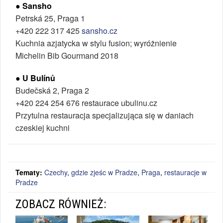
● Sansho
Petrská 25, Praga 1
+420 222 317 425
sansho.cz
Kuchnia azjatycka w stylu fusion; wyróżnienie
Michelin Bib Gourmand 2018
● U Bulínů
Budečská 2, Praga 2
+420 224 254 676 restaurace ubulinu.cz
Przytulna restauracja specjalizująca się w daniach
czeskiej kuchni
Tematy:
Czechy
,
gdzie zjeśc w Pradze
,
Praga
,
restauracje w
Pradze
ZOBACZ RÓWNIEŻ: