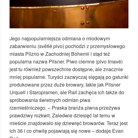
Jego najpopularniejsza odmiana o miodowym
zabarwieniu (světlé pivo) pochodzi z przemysłowego
miasta Pilzno w Zachodniej Bohemii i stąd też
popularna nazwa Pilsner. Piwo ciemne (pivo tmavé)
jest tu również powszechnie dostępne, ale znacznie
mniej popularne. Turyści zazwyczaj sięgają po gatunki
produkowane przez duże browary, takie jak Pilsner
Urquell i Staropramen, ale Rail zachęca ich także do
spróbowania świetnych odmian piwa
rzemieślniczego. – Praska branża piwna przeżywa
prawdziwy rozkwit. Zaledwie dziesięć lat temu w
mieście znajdowało się dziewięć browarów. Teraz jest
ich 36 i co chwilę pojawiają się nowe – dodaje Evan