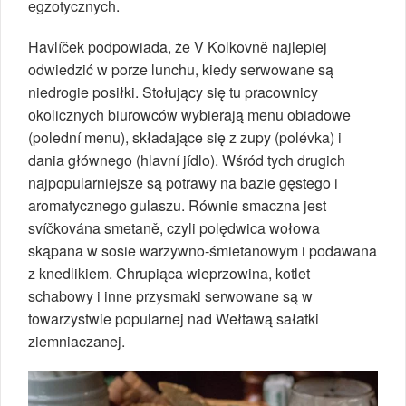
egzotycznych.
Havlíček podpowiada, że V Kolkovně najlepiej
odwiedzić w porze lunchu, kiedy serwowane są
niedrogie posiłki. Stołujący się tu pracownicy
okolicznych biurowców wybierają menu obiadowe
(polední menu), składające się z zupy (polévka) i
dania głównego (hlavní jídlo). Wśród tych drugich
najpopularniejsze są potrawy na bazie gęstego i
aromatycznego gulaszu. Równie smaczna jest
svíčkována smetaně, czyli polędwica wołowa
skąpana w sosie warzywno-śmietanowym i podawana
z knedlikiem. Chrupiąca wieprzowina, kotlet
schabowy i inne przysmaki serwowane są w
towarzystwie popularnej nad Wełtawą sałatki
ziemniaczanej.