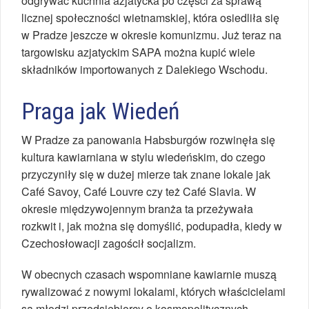
odgrywać kuchnia azjatycka po części za sprawą
licznej społeczności wietnamskiej, która osiedliła się
w Pradze jeszcze w okresie komunizmu. Już teraz na
targowisku azjatyckim SAPA można kupić wiele
składników importowanych z Dalekiego Wschodu.
Praga jak Wiedeń
W Pradze za panowania Habsburgów rozwinęła się
kultura kawiarniana w stylu wiedeńskim, do czego
przyczyniły się w dużej mierze tak znane lokale jak
Café Savoy, Café Louvre czy też Café Slavia. W
okresie międzywojennym branża ta przeżywała
rozkwit i, jak można się domyślić, podupadła, kiedy w
Czechosłowacji zagościł socjalizm.
W obecnych czasach wspomniane kawiarnie muszą
rywalizować z nowymi lokalami, których właścicielami
są młodzi przedsiębiorcy o kosmopolitycznych