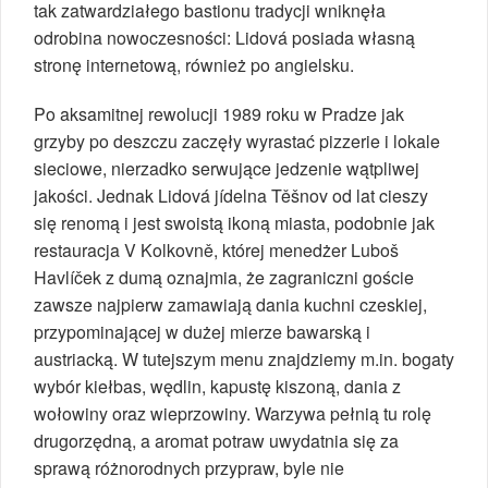
tak zatwardziałego bastionu tradycji wniknęła
odrobina nowoczesności: Lidová posiada własną
stronę internetową, również po angielsku.
Po aksamitnej rewolucji 1989 roku w Pradze jak
grzyby po deszczu zaczęły wyrastać pizzerie i lokale
sieciowe, nierzadko serwujące jedzenie wątpliwej
jakości. Jednak Lidová jídelna Těšnov od lat cieszy
się renomą i jest swoistą ikoną miasta, podobnie jak
restauracja V Kolkovně, której menedżer Luboš
Havlíček z dumą oznajmia, że zagraniczni goście
zawsze najpierw zamawiają dania kuchni czeskiej,
przypominającej w dużej mierze bawarską i
austriacką. W tutejszym menu znajdziemy m.in. bogaty
wybór kiełbas, wędlin, kapustę kiszoną, dania z
wołowiny oraz wieprzowiny. Warzywa pełnią tu rolę
drugorzędną, a aromat potraw uwydatnia się za
sprawą różnorodnych przypraw, byle nie