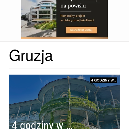
Gruzja
KIERUNKI
4 GODZINY W...
|
ŚWIAT
4 godziny w …