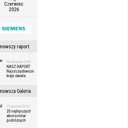
Czerwiec
2026
jnowszy raport
02 listopada 2025
NASZ RAPORT.
Najszczęśliwsze
kraje świata
jnowsza Galeria
10 grudnia 2015
20 najlepszych
akcesoriów
podróżnych