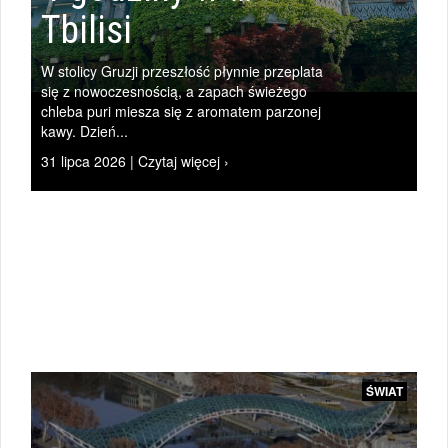
Tbilisi
W stolicy Gruzji przeszłość płynnie przeplata
|
się z nowoczesnością, a zapach świeżego
chleba puri miesza się z aromatem parzonej
kawy. Dzień...
31 lipca 2026 | Czytaj więcej ›
ŚWIAT
|
ŚWIAT