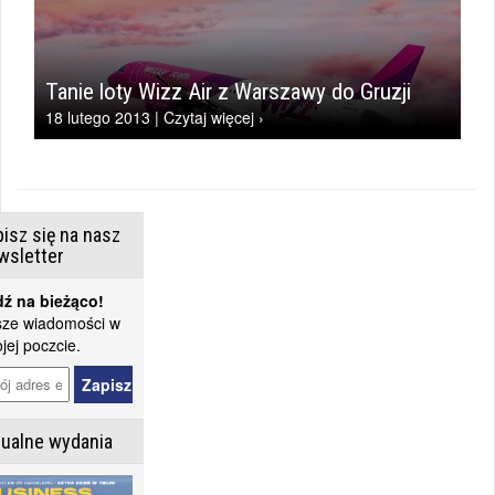
Tanie loty Wizz Air z Warszawy do Gruzji
18 lutego 2013 | Czytaj więcej ›
isz się na nasz
wsletter
ź na bieżąco!
ze wiadomości w
jej poczcie.
tualne wydania