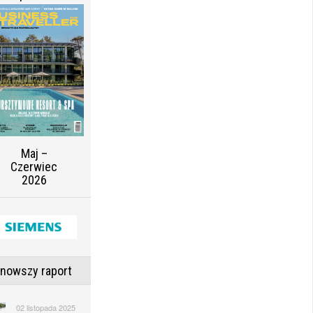
Maj –
Czerwiec
2026
jnowszy raport
02 listopada 2025