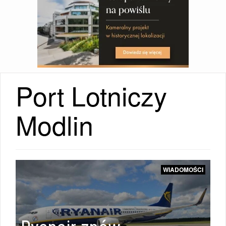
Port Lotniczy
WIADOMOŚCI
Modlin
l
|
WIADOMOŚCI
WIADOMOŚCI