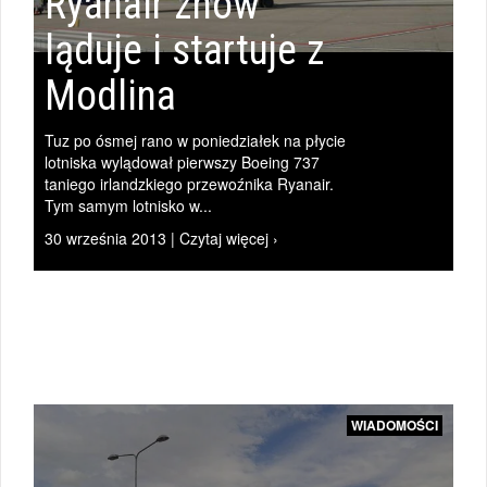
Ryanair znów
ląduje i startuje z
l
Modlina
|
Tuz po ósmej rano w poniedziałek na płycie
lotniska wylądował pierwszy Boeing 737
WIADOMOŚCI
taniego irlandzkiego przewoźnika Ryanair.
Tym samym lotnisko w...
30 września 2013 | Czytaj więcej ›
|
WIADOMOŚCI