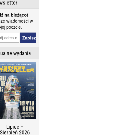
wsletter
ź na bieżąco!
ze wiadomości w
jej poczcie.
tualne wydania
Lipiec –
Sierpień 2026