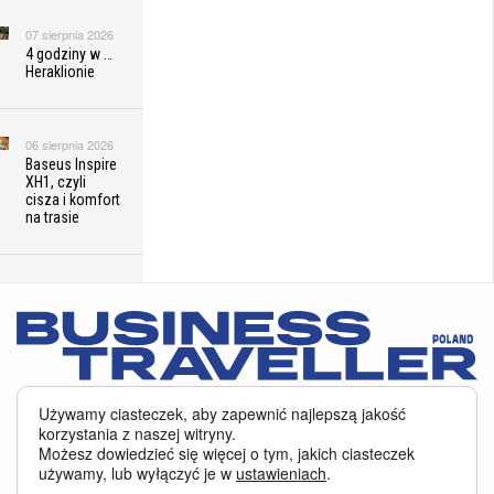
07 sierpnia 2026
4 godziny w …
Heraklionie
06 sierpnia 2026
Baseus Inspire
XH1, czyli
cisza i komfort
na trasie
05 sierpnia 2026
RECENZJA.
Vienna House
by Wyndham
Andel’s Łódź,
czyli magia
miejsc
Serwis BusinessTraveller.pl wykorzystuje pliki cookies
oraz inne
Używamy ciasteczek, aby zapewnić najlepszą jakość
niezwykłych
technologie o analogicznym charakterze, przede wszystkim w celu
korzystania z naszej witryny.
zapewnienia Państwu najlepszej jakości oferowanych usług, a ponadto w
Możesz dowiedzieć się więcej o tym, jakich ciasteczek
celach statystycznych i reklamowych. Korzystanie z serwisu oznacza, że pliki
używamy, lub wyłączyć je w
ustawieniach
.
te będą zapisywane w Państwa komputerze. Więcej na temat
plików cookies
.