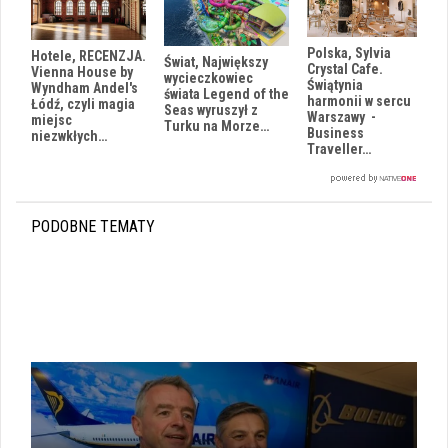
Polska, Sylvia
Hotele, RECENZJA.
Świat, Największy
Crystal Cafe.
Vienna House by
wycieczkowiec
Świątynia
Wyndham Andel's
świata Legend of the
harmonii w sercu
Łódź, czyli magia
Seas wyruszył z
Warszawy -
miejsc
Turku na Morze…
Business
niezwkłych…
Traveller…
PODOBNE TEMATY
i