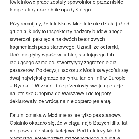
Kwietniowe prace zostały spowolnione przez niskie
temperatury oraz obfite opady śniegu.
Przypomnijmy, że lotnisko w Modlinie nie działa już od
grudnia, kiedy to inspektorzy nadzory budowlanego
stwierdzili pęknięcia na dwóch betonowych
fragmentach pasa startowego. Uznali, że odłamki,
które mogłyby wpaść w turbinę startującego lub
lądującego samolotu stworzyłyby zagrożenie dla
pasażerów. Po decyzji nadzoru z Modlina wycofali się
dwaj najwięksi gracze na rynku tanich linii w Europie
– Ryanair i Wizzair. Linie przeniosły swoje operacje
na lotnisko Chopina do Warszawy i do tej pory
deklarowały, że wrócą na nie dopiero jesienią.
Fatum lotniska w Modlinie to nie tylko pas startowy.
Ostatnio okazało się, że w ciągu najbliższych kilku lat
nie powstanie stacja kolejowa Port Lotniczy Modlin.
Samorząd województwa mazowieckiego nie był w