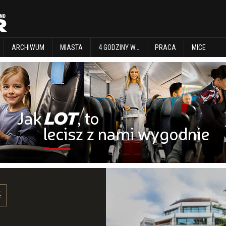
EXPLORE
ARCHIWUM
MIASTA
4 GODZINY W…
PRACA
MICE
ARCHIWUM
MIASTA
4 GODZINY W…
PRACA
MICE