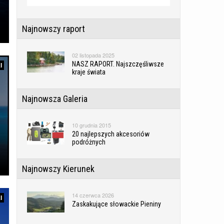
Najnowszy raport
02 listopada 2025
NASZ RAPORT. Najszczęśliwsze
I
kraje świata
Najnowsza Galeria
10 grudnia 2015
20 najlepszych akcesoriów
podróżnych
Najnowszy Kierunek
14 czerwca 2026
I
Zaskakujące słowackie Pieniny