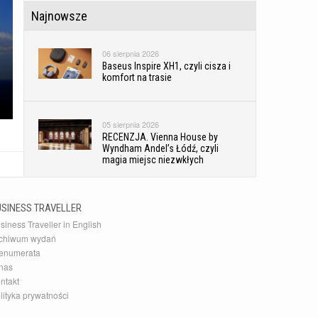
Najnowsze
06 sierpnia 2026
Baseus Inspire XH1, czyli cisza i
komfort na trasie
05 sierpnia 2026
RECENZJA. Vienna House by
Wyndham Andel’s Łódź, czyli
magia miejsc niezwkłych
05 sierpnia 2026
USINESS TRAVELLER
Jak zorganizować udane
siness Traveller in English
wydarzenie biznesowe na Śląsku
chiwum wydań
enumerata
nas
ntakt
lityka prywatności