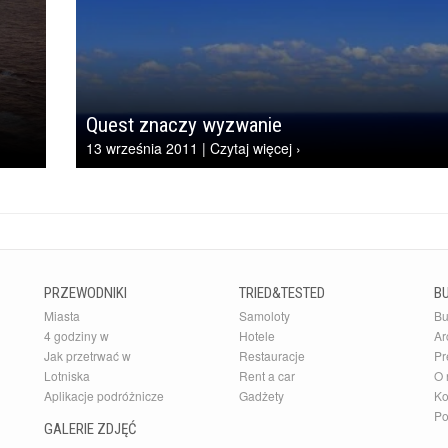
Quest znaczy wyzwanie
13 września 2011 | Czytaj więcej ›
PRZEWODNIKI
TRIED&TESTED
B
Miasta
Samoloty
Bu
4 godziny w
Hotele
Ar
Jak przetrwać w
Restauracje
Pr
Lotniska
Rent a car
O 
Aplikacje podróżnicze
Gadżety
Ko
Po
GALERIE ZDJĘĆ