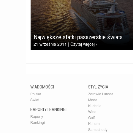
Największe statki pasażerskie świata
21 września 2011 | Czytaj więcej ›
WIADOMOŚCI
STYL ŻYCIA
Polska
Zdrowie i uroda
Świat
Moda
Kuchnia
RAPORTY I RANKINGI
Wino
Raporty
Golf
Rankingi
Kultura
Samochody