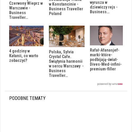
wyrusza w
Czerwony Wieprz w
w Konstancinie -
dziewiczy rejs -
Warszawie -
Business Traveller
Business…
Business
Poland
Traveller…
Rafał-Afanasjef-
4 godziny w
Polska, Sylvia
marki-które-
Katanii, co warto
Crystal Cafe.
podbijają-świat-
zobaczyć?
Świątynia harmonii
Dives-Med-infini-
w sercu Warszawy -
premium-filler
Business
Traveller…
PODOBNE TEMATY