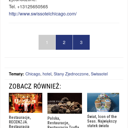
Tel.
+13125650565
http://www.swissotelchicago.com/
1
2
3
Tematy:
Chicago
,
hotel
,
Stany Zjednoczone
,
Swissotel
ZOBACZ RÓWNIEŻ:
Świat, Icon of the
Restauracje,
Polska,
Seas. Największy
RECENZJA.
Restauracje,
statek świata
Restauracja
Restauracja Trufla