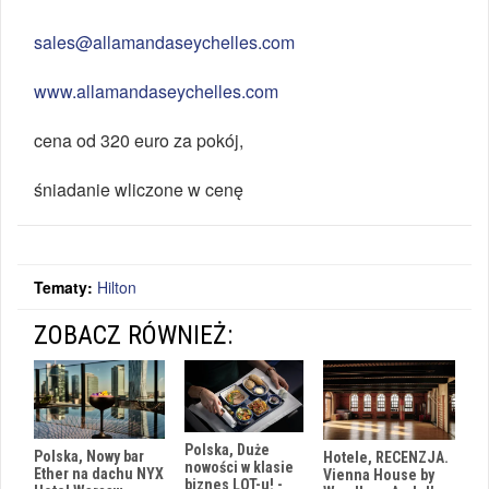
sales@allamanda­seychelles.com
www.allamanda­seychelles.com
cena od 320 euro za pokój,
śniadanie wliczone w cenę
Tematy:
Hilton
ZOBACZ RÓWNIEŻ:
Polska, Duże
Polska, Nowy bar
Hotele, RECENZJA.
nowości w klasie
Ether na dachu NYX
Vienna House by
biznes LOT-u! -