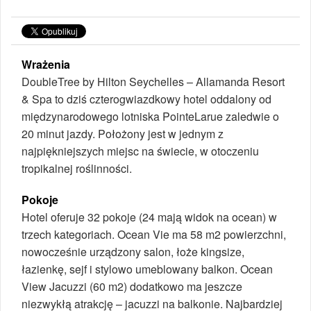
Wrażenia
DoubleTree by Hilton Seychelles – Allamanda Resort
& Spa to dziś czterogwiazdkowy hotel oddalony od
międzynarodowego lotniska Pointe­Larue zaledwie o
20 minut jazdy. Położony jest w jednym z
najpiękniejszych miejsc na świecie, w otoczeniu
tropikalnej roślinności.
Pokoje
Hotel oferuje 32 pokoje (24 ma­ją widok na ocean) w
trzech kategoriach. Ocean Vie ma 58 m2 powierzchni,
nowocześnie urzą­dzony salon, łoże king­size,
łazienkę, sejf i stylowo umeblowany balkon. Ocean
View Jacuzzi (60 m2) dodatkowo ma jeszcze
niezwykłą atrakcję – jacuzzi na balkonie. Najbardziej