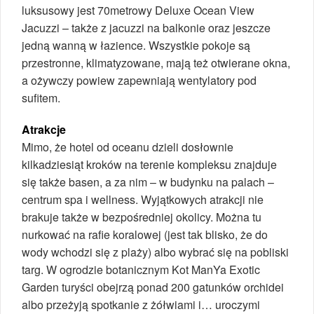
luksusowy jest 70­metrowy Deluxe Ocean View
Jacuzzi – także z jacuzzi na balkonie oraz jeszcze
jedną wanną w łazience. Wszystkie pokoje są
przestronne, klimatyzowane, mają też otwierane okna,
a ożywczy powiew zapewniają wentylatory pod
sufitem.
Atrakcje
Mimo, że hotel od oceanu dzieli dosłownie
kilkadziesiąt kroków na terenie kompleksu znajduje
się także basen, a za nim – w budynku na palach –
centrum spa i wellness. Wyjątkowych atrakcji nie
brakuje także w bezpośredniej okolicy. Można tu
nurkować na rafie koralowej (jest tak blisko, że do
wody wchodzi się z plaży) albo wybrać się na pobliski
targ. W ogrodzie botanicznym Kot Man­Ya Exotic
Garden turyści obejrzą ponad 200 gatunków orchidei
albo przeżyją spotkanie z żółwiami i… uroczymi