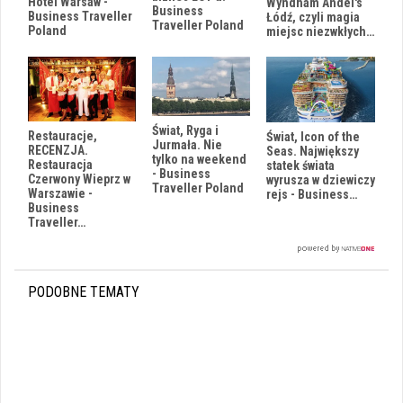
Hotel Warsaw -
Wyndham Andel's
Business
Business Traveller
Łódź, czyli magia
Traveller Poland
Poland
miejsc niezwkłych…
Świat, Ryga i
Restauracje,
Świat, Icon of the
Jurmała. Nie
RECENZJA.
Seas. Największy
tylko na weekend
Restauracja
statek świata
- Business
Czerwony Wieprz w
wyrusza w dziewiczy
Traveller Poland
Warszawie -
rejs - Business…
Business
Traveller…
PODOBNE TEMATY