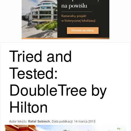
Tried and
Tested:
DoubleTree by
Hilton
Autor tekstu:
, Data publikacji:
14 marca 2013
Rafał Sobiech