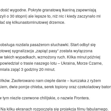
 dość wygodne. Pokryte granatową tkaniną zapewniają
i o 30 stopni) ale lepsze to, niż nic i kiedy zaczynało mi
ać się kilkunastominutowej drzemce.
 obsługa rozdała pasażerom słuchawki. Start odbył się
otowej sygnalizacja „zapiąć pasy” została wyłączona
y w takich wypadkach, wzmożony ruch. Kilka minut później
powiedział o trasie naszego lotu – Ukraina, Morze Czarne,
 miała zająć 3 godziny 20 minut.
iłków. Zaoferowano nam ciepłe danie – kurczaka z ryżem
kiem, dwie porcje chleba, serek topiony oraz czekoladowy baton
 tym niezłe czerwone chilijskie, o nazwie Frontera.
Na kilku ekranach rozpoczęła się projekcja filmu fabularnego.