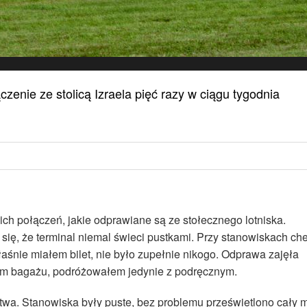
zenie ze stolicą Izraela pięć razy w ciągu tygodnia
ch połączeń, jakie odprawiane są ze stołecznego lotniska.
się, że terminal niemal świeci pustkami. Przy stanowiskach ch
właśnie miałem bilet, nie było zupełnie nikogo. Odprawa zajęła
łem bagażu, podróżowałem jedynie z podręcznym.
wa. Stanowiska były puste, bez problemu prześwietlono cały 