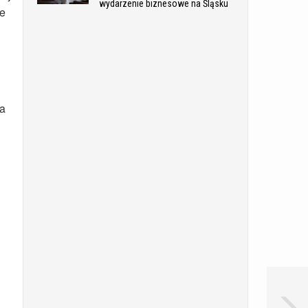
wydarzenie biznesowe na Śląsku
we
na