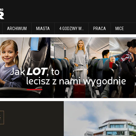
EXPLORE
ARCHIWUM
MIASTA
4 GODZINY W…
PRACA
MICE
ARCHIWUM
MIASTA
4 GODZINY W…
PRACA
MICE