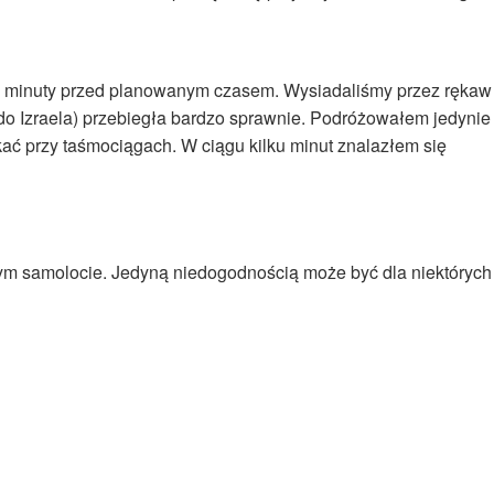
 4 minuty przed planowanym czasem. Wysiadaliśmy przez rękaw
do Izraela) przebiegła bardzo sprawnie. Podróżowałem jedynie
ć przy taśmociągach. W ciągu kilku minut znalazłem się
nym samolocie. Jedyną niedogodnością może być dla niektórych