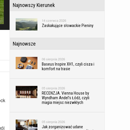
Najnowszy Kierunek
14 czerwca 2026
Zaskakujące słowackie Pieniny
Najnowsze
06 sierpnia 2026
Baseus Inspire XH1, czyli cisza i
komfort na trasie
05 sierpnia 2026
RECENZJA. Vienna House by
Wyndham Andel’s Łódź, czyli
eck
magia miejsc niezwkłych
05 sierpnia 2026
Jak zorganizować udane
mój