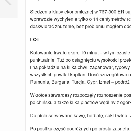
Siedzenia klasy ekonomicznej w 767-300 ER są
wprawdzie wychylenie tylko o 14 centymetrów (czyl
doskwierać znużenie, bez problemu mogłem odd
LOT
Kołowanie trwało około 10 minut – w tym czasie
punktualnie. Tuż po osiągnięciu wysokości przel
i na pokładzie na kilka chwil zapanował, typow
wszystkich powitał kapitan. Dość szczegółowo o
Rumunia, Bułgaria, Turcja, Cypr, Izrael – podróż
Wkrótce stewardesy rozpoczęły roznoszenie pos
po chińsku a także kilka plastrów wędliny z ogór
Do picia serwowano kawę, herbatę, soki i wino, w
Po posiłku część podróżnych po prostu zasnęła. 