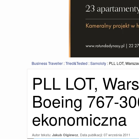
Business Traveller
:
Tried&Tested
:
Samoloty
:
PLL LOT, Warsza
PLL LOT, Wars
Boeing 767-30
ekonomiczna
Autor tekstu:
, Data publikacji:
07 września 2011
Jakub Olgiewcz