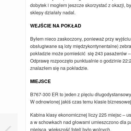
dobytek i mogłem jeszcze skorzystać z okazji,
sklepy działały nadal.
WEJŚCIE NA POKŁAD
Byłem nieco zaskoczony, ponieważ przy wyjści
obsługiwane są loty międzykontynentalne) zebra
pokładzie może pomieścić się 243 pasażerów – je
Odprawę rozpoczęto punktualnie o godzinie 22:
znalazłem się na pokładzie.
MIEJSCE
B767-300 ER to jeden z pięciu długodystansowy
W odnowionej jakiś czas temu klasie biznesowej 
Kabina klasy ekonomicznej liczy 225 miejsc – us
a w schowkach nad głowami umieszczono dla p
miejsca, większość foteli było wolnych.