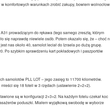
 by w komfortowych warunkach zrobić zakupy, bowiem wolnocło
u A31 prowadzącym do rękawa (tego samego zresztą, którym
ło się naprawdę niewiele osób. Potem okazało się, że – choć 
st nas około 40, samolot leciał do Izraela po dużą grupę.
20. Po szybkim sprawdzeniu kart pokładowych i paszportów
ch samolotów PLL LOT – jego zasięg to 11700 kilometrów.
mieści się 18 foteli w 3 rzędach (ustawienie 2+2+2).
tawione są w konfiguracji 2+3+2. Na każdym fotelu czekał koc
asażerów poduszki. Miałem wyjątkową swobodę w wyborze