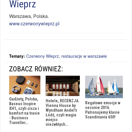
Wieprz
Warszawa
,
Polska
.
www.czerwonywieprz.pl
Tematy:
Czerwony Wieprz
,
restauracje w warszawie
ZOBACZ RÓWNIEŻ:
Gadżety, Polska,
Hotele, RECENZJA.
Regatowe emocje w
Baseus Inspire
Vienna House by
sezonie 2016.
XH1, czyli cisza i
Wyndham Andel's
Patronujemy klasie
komfort na trasie
Łódź, czyli magia
Scandinavia 650!
- Business
miejsc
Traveller…
niezwkłych…