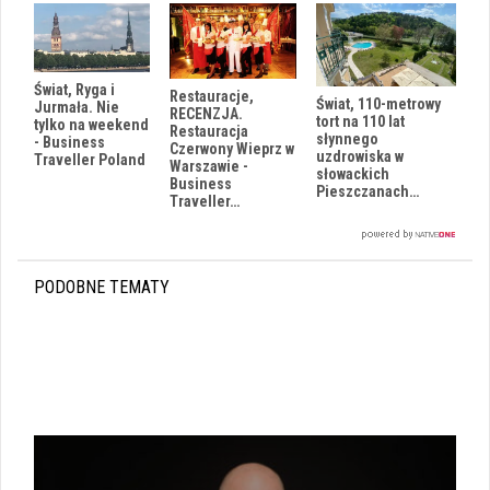
Świat, Ryga i
Restauracje,
Świat, 110-metrowy
Jurmała. Nie
RECENZJA.
tort na 110 lat
tylko na weekend
Restauracja
słynnego
- Business
Czerwony Wieprz w
uzdrowiska w
Traveller Poland
Warszawie -
słowackich
Business
Pieszczanach…
Traveller…
PODOBNE TEMATY