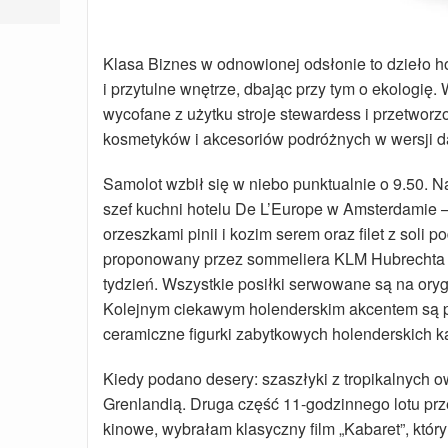
Klasa Biznes w odnowionej odsłonie to dzieło hol
i przytulne wnętrze, dbając przy tym o ekologię.
wycofane z użytku stroje stewardess i przetwor
kosmetyków i akcesoriów podróżnych w wersji da
Samolot wzbił się w niebo punktualnie o 9.50. 
szef kuchni hotelu De L’Europe w Amsterdamie –
orzeszkami pinii i kozim serem oraz filet z sol
proponowany przez sommeliera KLM Hubrechta Du
tydzień. Wszystkie posiłki serwowane są na ory
Kolejnym ciekawym holenderskim akcentem są p
ceramiczne figurki zabytkowych holenderskich 
Kiedy podano desery: szaszłyki z tropikalnych ow
Grenlandią. Druga część 11-godzinnego lotu pr
kinowe, wybrałam klasyczny film „Kabaret”, który