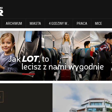
EXPLORE
ARCHIWUM
MIASTA
4 GODZINY W…
PRACA
MICE
ARCHIWUM
MIASTA
4 GODZINY W…
PRACA
MICE