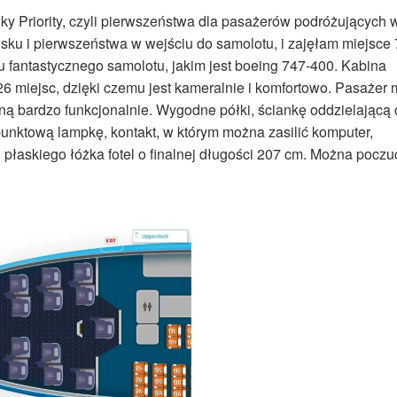
ky Priority, czyli pierwszeństwa dla pasażerów podróżujących 
nisku i pierwszeństwa w wejściu do samolotu, i zajęłam miejsce
u fantastycznego samolotu, jakim jest boeing 747-400. Kabina
 26 miejsc, dzięki czemu jest kameralnie i komfortowo. Pasażer
ną bardzo funkcjonalnie. Wygodne półki, ściankę oddzielającą
punktową lampkę, kontakt, w którym można zasilić komputer,
płaskiego łóżka fotel o finalnej długości 207 cm. Można poczu