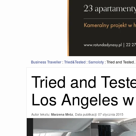
Business Traveller
:
Tried&Tested
:
Samoloty
:
Tried and Tested
Tried and Tes
Los Angeles w
Autor tekstu:
, Data publikacji:
07 stycznia 2015
Marzena Mróz