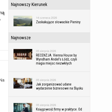
Najnowszy Kierunek
jną
14 czerwca 2026
o
Zaskakujące słowackie Pieniny
Najnowsze
05 sierpnia 2026
RECENZJA. Vienna House by
Wyndham Andel’s Łódź, czyli
magia miejsc niezwkłych
 Na
05 sierpnia 2026
Jak zorganizować udane
wydarzenie biznesowe na Śląsku
05 sierpnia 2026
Księgowość firmy w praktyce. Od