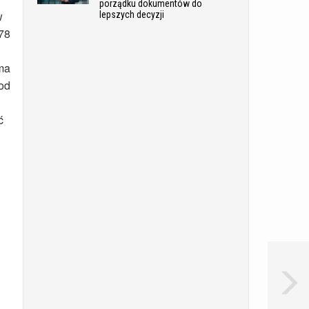
porządku dokumentów do
w
lepszych decyzji
 78
 ma
 od
ć