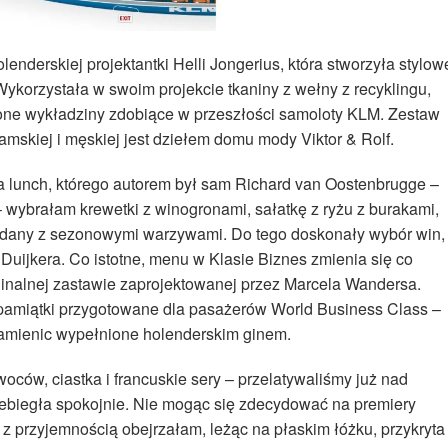
enderskiej projektantki Helli Jongerius, która stworzyła stylow
 Wykorzystała w swoim projekcie tkaniny z wełny z recyklingu,
zone wykładziny zdobiące w przeszłości samoloty KLM. Zestaw
mskiej i męskiej jest dziełem domu mody Viktor & Rolf.
Na lunch, którego autorem był sam Richard van Oostenbrugge –
 wybrałam krewetki z winogronami, sałatkę z ryżu z burakami,
i podany z sezonowymi warzywami. Do tego doskonały wybór win,
ijkera. Co istotne, menu w Klasie Biznes zmienia się co
ginalnej zastawie zaprojektowanej przez Marcela Wandersa.
amiątki przygotowane dla pasażerów World Business Class –
kamienic wypełnione holenderskim ginem.
oców, ciastka i francuskie sery – przelatywaliśmy już nad
zebiegła spokojnie. Nie mogąc się zdecydować na premiery
 z przyjemnością obejrzałam, leżąc na płaskim łóżku, przykryta