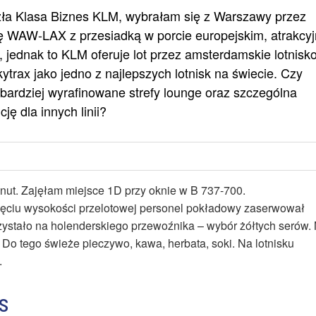
zła Klasa Biznes KLM, wybrałam się z Warszawy przez
ę WAW-LAX z przesiadką w porcie europejskim, atrakcy
 jednak to KLM oferuje lot przez amsterdamskie lotnisk
ytrax jako jedno z najlepszych lotnisk na świecie. Czy
bardziej wyrafinowane strefy lounge oraz szczególna
ę dla innych linii?
inut. Zajęłam miejsce 1D przy oknie w B 737-700.
nięciu wysokości przelotowej personel pokładowy zaserwował
rzystało na holenderskiego przewoźnika – wybór żółtych serów.
. Do tego świeże pieczywo, kawa, herbata, soki. Na lotnisku
.
s