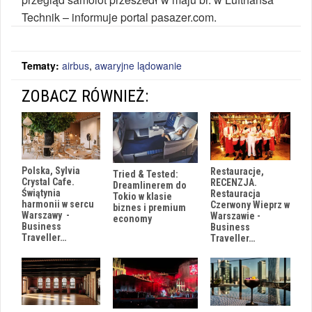
Technik – informuje portal pasazer.com.
Tematy:
airbus
,
awaryjne lądowanie
ZOBACZ RÓWNIEŻ:
Polska, Sylvia
Restauracje,
Tried & Tested:
Crystal Cafe.
RECENZJA.
Dreamlinerem do
Świątynia
Restauracja
Tokio w klasie
harmonii w sercu
Czerwony Wieprz w
biznes i premium
Warszawy -
Warszawie -
economy
Business
Business
Traveller…
Traveller…