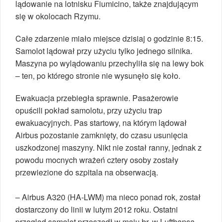
lądowanie na lotnisku Fiumicino, także znajdującym
się w okolocach Rzymu.
Całe zdarzenie miało miejsce dzisiaj o godzinie 8:15.
Samolot lądował przy użyciu tylko jednego silnika.
Maszyna po wylądowaniu przechyliła się na lewy bok
– ten, po którego stronie nie wysunęło się koło.
Ewakuacja przebiegła sprawnie. Pasażerowie
opuścili pokład samolotu, przy użyciu trap
ewakuacyjnych. Pas startowy, na którym lądował
Airbus pozostanie zamknięty, do czasu usunięcia
uszkodzonej maszyny. Nikt nie został ranny, jednak z
powodu mocnych wrażeń cztery osoby zostały
przewiezione do szpitala na obserwacją.
– Airbus A320 (HA-LWM) ma nieco ponad rok, został
dostarczony do linii w lutym 2012 roku. Ostatni
przegląd samolot
przeszedł w maju br. w Lufthansa