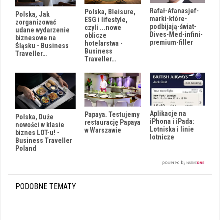
Rafał-Afanasjef-
Polska, Bleisure,
Polska, Jak
marki-które-
ESG i lifestyle,
zorganizować
podbijają-świat-
czyli ...nowe
udane wydarzenie
Dives-Med-infini-
oblicze
biznesowe na
premium-filler
hotelarstwa -
Śląsku - Business
Business
Traveller…
Traveller…
Aplikacje na
Papaya. Testujemy
Polska, Duże
iPhona i iPada:
restaurację Papaya
nowości w klasie
Lotniska i linie
w Warszawie
biznes LOT-u! -
lotnicze
Business Traveller
Poland
PODOBNE TEMATY