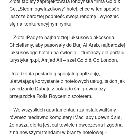
Złote tablety zaprojektowała londyńska firma Gold &
Co. „Siedmiogwiazdkowy” hotel, chce w ten sposób
jeszcze bardziej podnieśc swoja renomę i wyróżnić
się na konkurencyjnym rynku.
– Złote iPady to najbardziej luksusowe akcesoria.
Chcieliśmy, aby pasowały do Burj Al Arab, najbardziej
luksusowego hotelu na świecie – tłumaczy dla portalu
turystyka.rp.pl, Amjad Ali – szef Gold & Co London.
Urządzenia posiadają specjalną aplikację,
ułatwiającą korzystanie z hotelowych usług, takich jak
zwiedzanie Dubaju z pokładu śmigłowca czy
przejażdżka Rolls Roycem z szoferem.
– We wszystkich apartamentach zainstalowaliśmy
również niedawno komputery iMac, aby upewnić się,
że nasza oferta jest całkowicie nowoczesna i zgodna
z najnowszymi trendami w branży hotelowej –