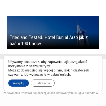
Tried and Tested. Hotel Burj al Arab jak z
baśni 1001 nocy
Używamy ciasteczek, aby zapewnić najlepszą jakość
korzystania z naszej witryny.
Możesz dowiedzieć się więcej o tym, jakich ciasteczek
używamy, lub wyłączyć je w
ustawieniach
.
Akceptuj
Ustawienia
Serwis BusinessTraveller.pl wykorzystuje pliki cookies
oraz inne
technologie o analogicznym charakterze, przede wszystkim w celu
zapewnienia Państwu najlepszej jakości oferowanych usług, a ponadto w
celach statystycznych i reklamowych. Korzystanie z serwisu oznacza, że pliki
te będą zapisywane w Państwa komputerze. Więcej na temat
plików cookies
.