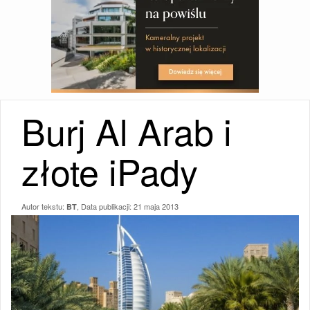
Burj Al Arab i
złote iPady
Autor tekstu:
, Data publikacji:
21 maja 2013
BT