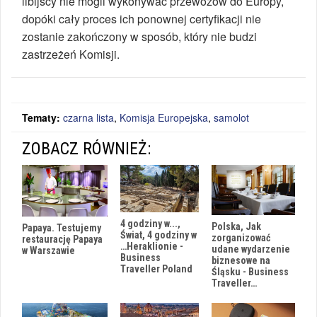
libijscy nie mogli wykonywać przewozów do Europy,
dopóki cały proces ich ponownej certyfikacji nie
zostanie zakończony w sposób, który nie budzi
zastrzeżeń Komisji.
Tematy:
czarna lista
,
Komisja Europejska
,
samolot
ZOBACZ RÓWNIEŻ:
4 godziny w...,
Polska, Jak
Papaya. Testujemy
Świat, 4 godziny w
zorganizować
restaurację Papaya
…Heraklionie -
udane wydarzenie
w Warszawie
Business
biznesowe na
Traveller Poland
Śląsku - Business
Traveller…