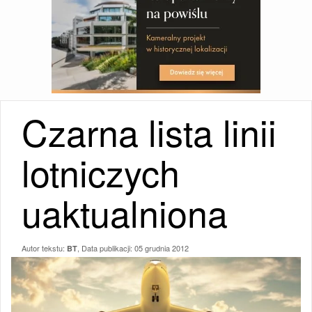
Czarna lista linii
lotniczych
uaktualniona
Autor tekstu:
, Data publikacji:
05 grudnia 2012
BT