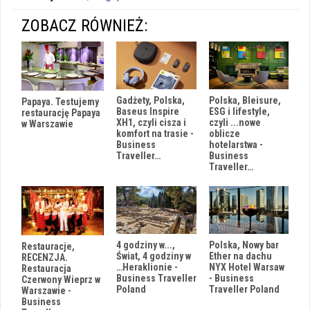
ZOBACZ RÓWNIEŻ:
Polska, Bleisure,
Gadżety, Polska,
Papaya. Testujemy
ESG i lifestyle,
Baseus Inspire
restaurację Papaya
czyli ...nowe
XH1, czyli cisza i
w Warszawie
oblicze
komfort na trasie -
hotelarstwa -
Business
Business
Traveller…
Traveller…
Polska, Nowy bar
4 godziny w...,
Restauracje,
Ether na dachu
Świat, 4 godziny w
RECENZJA.
NYX Hotel Warsaw
…Heraklionie -
Restauracja
- Business
Business Traveller
Czerwony Wieprz w
Traveller Poland
Poland
Warszawie -
Business