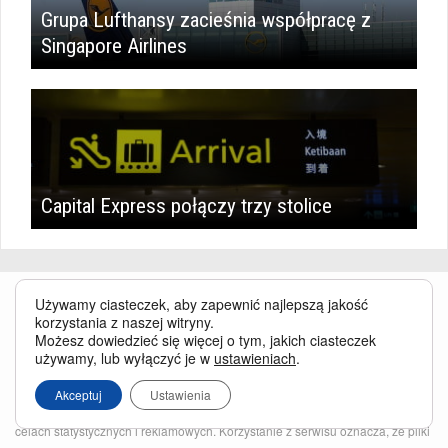
Grupa Lufthansy zacieśnia współpracę z
Singapore Airlines
Capital Express połączy trzy stolice
Używamy ciasteczek, aby zapewnić najlepszą jakość
korzystania z naszej witryny.
Możesz dowiedzieć się więcej o tym, jakich ciasteczek
używamy, lub wyłączyć je w
ustawieniach
.
Serwis BusinessTraveller.pl wykorzystuje pliki cookies
oraz inne
Akceptuj
Ustawienia
technologie o analogicznym charakterze, przede wszystkim w celu
zapewnienia Państwu najlepszej jakości oferowanych usług, a ponadto w
celach statystycznych i reklamowych. Korzystanie z serwisu oznacza, że pliki
te będą zapisywane w Państwa komputerze. Więcej na temat
plików cookies
.