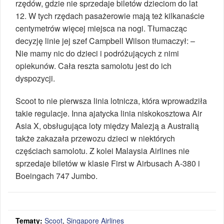
rzędów, gdzie nie sprzedaje biletów dzieciom do lat
12. W tych rzędach pasażerowie mają też kilkanaście
centymetrów więcej miejsca na nogi. Tłumacząc
decyzję linie jej szef Campbell Wilson tłumaczył: –
Nie mamy nic do dzieci i podróżujących z nimi
opiekunów. Cała reszta samolotu jest do ich
dyspozycji.
Scoot to nie pierwsza linia lotnicza, która wprowadziła
takie regulacje. Inna ajatycka linia niskokosztowa Air
Asia X, obsługująca loty między Malezją a Australią
także zakazała przewozu dzieci w niektórych
częściach samolotu. Z kolei Malaysia Airlines nie
sprzedaje biletów w klasie First w Airbusach A-380 i
Boeingach 747 Jumbo.
Tematy:
Scoot
,
Singapore Airlines