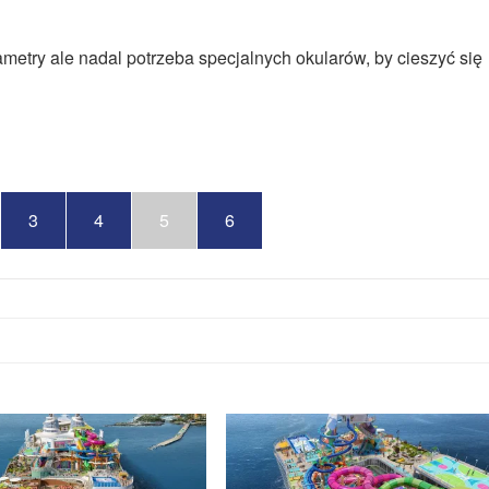
etry ale nadal potrzeba specjalnych okularów, by cieszyć się
3
4
5
6