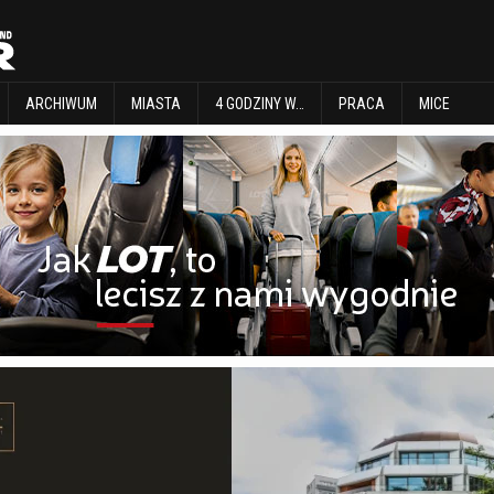
EXPLORE
ARCHIWUM
MIASTA
4 GODZINY W…
PRACA
MICE
ARCHIWUM
MIASTA
4 GODZINY W…
PRACA
MICE