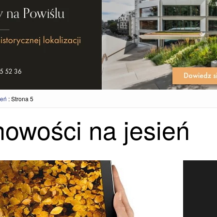
ień
:
Strona 5
nowości na jesień