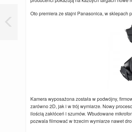
producenci pokazują na każdych targach nowe r
Oto premiera ze stajni Panasonica, w sklepach 
Kamera wyposażona została w podwójny, firmowy
zarówno 2D, jak i w trój wymiarze. Nowy proceso
ilością zakłóceń i szumów. Wbudowane mikrofon
pozwala filmować w trzecim wymiarze nawet dro