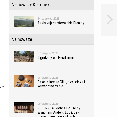
Najnowszy Kierunek
14 czerwca 2026
Zaskakujące słowackie Pieniny
Najnowsze
07 sierpnia 2026
4 godziny w …Heraklionie
06 sierpnia 2026
Baseus Inspire XH1, czyli cisza i
komfort na trasie
 HD
05 sierpnia 2026
RECENZJA. Vienna House by
Wyndham Andel’s Łódź, czyli
magia miejsc niezwkłych