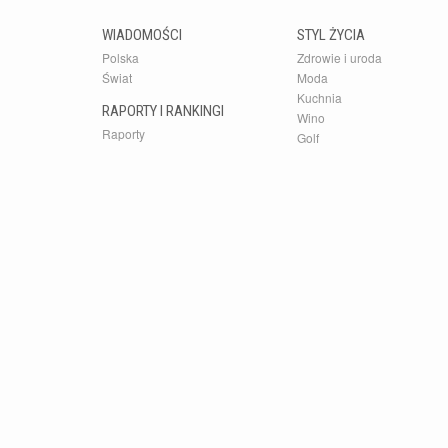
WIADOMOŚCI
STYL ŻYCIA
Polska
Zdrowie i uroda
Świat
Moda
Kuchnia
RAPORTY I RANKINGI
Wino
Raporty
Golf
Rankingi
Kultura
Samochody
dlafirm.pracuj.pl
Serwis Bu
Państwu n
zapisywa
Business 
wiedzy o 
Przedsta
Dominikan
Właścicie