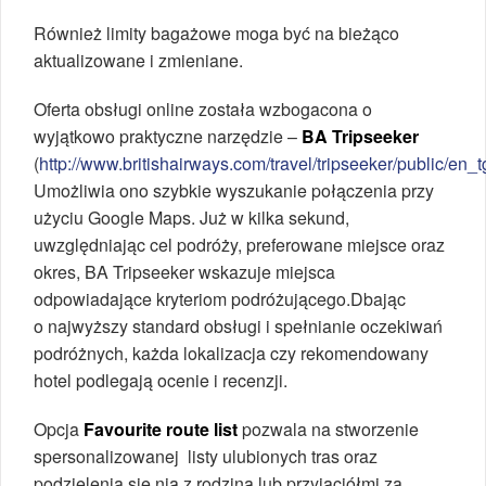
Również limity bagażowe moga być na bieżąco
aktualizowane i zmieniane.
Oferta obsługi online została wzbogacona o
wyjątkowo praktyczne narzędzie –
BA Tripseeker
(
http://www.britishairways.com/travel/tripseeker/public/en_t
Umożliwia ono szybkie wyszukanie połączenia przy
użyciu Google Maps. Już w kilka sekund,
uwzględniając cel podróży, preferowane miejsce oraz
okres, BA Tripseeker wskazuje miejsca
odpowiadające kryteriom podróżującego.Dbając
o najwyższy standard obsługi i spełnianie oczekiwań
podróżnych, każda lokalizacja czy rekomendowany
hotel podlegają ocenie i recenzji.
Opcja
Favourite route list
pozwala na stworzenie
spersonalizowanej listy ulubionych tras oraz
podzielenia się nią z rodziną lub przyjaciółmi za