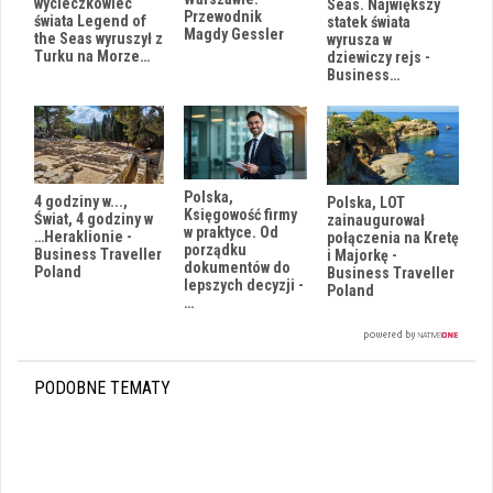
wycieczkowiec
Seas. Największy
Przewodnik
świata Legend of
statek świata
Magdy Gessler
the Seas wyruszył z
wyrusza w
Turku na Morze…
dziewiczy rejs -
Business…
Polska,
4 godziny w...,
Polska, LOT
Księgowość firmy
Świat, 4 godziny w
zainaugurował
w praktyce. Od
…Heraklionie -
połączenia na Kretę
porządku
Business Traveller
i Majorkę -
dokumentów do
Poland
Business Traveller
lepszych decyzji -
Poland
…
PODOBNE TEMATY