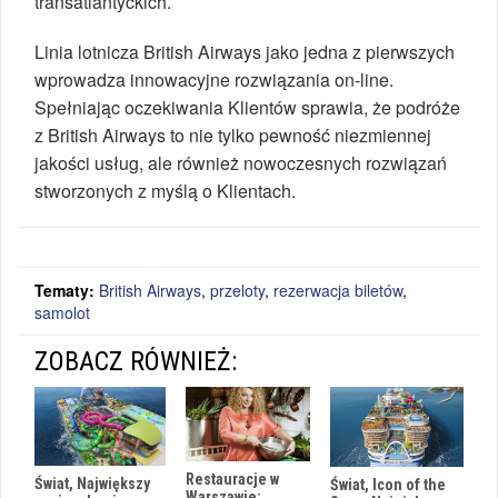
transatlantyckich.
Linia lotnicza British Airways jako jedna z pierwszych
wprowadza innowacyjne rozwiązania on-line.
Spełniając oczekiwania Klientów sprawia, że podróże
z British Airways to nie tylko pewność niezmiennej
jakości usług, ale również nowoczesnych rozwiązań
stworzonych z myślą o Klientach.
Tematy:
British Airways
,
przeloty
,
rezerwacja biletów
,
samolot
ZOBACZ RÓWNIEŻ:
Restauracje w
Świat, Największy
Świat, Icon of the
Warszawie: