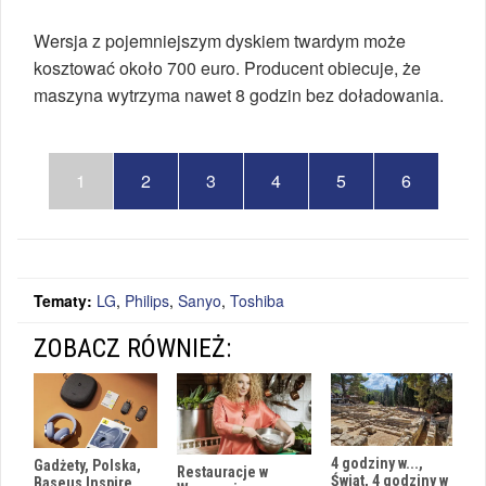
Wersja z pojemniejszym dyskiem twardym może
kosztować około 700 euro. Producent obiecuje, że
maszyna wytrzyma nawet 8 godzin bez doładowania.
1
2
3
4
5
6
Tematy:
LG
,
Philips
,
Sanyo
,
Toshiba
ZOBACZ RÓWNIEŻ:
4 godziny w...,
Gadżety, Polska,
Restauracje w
Świat, 4 godziny w
Baseus Inspire