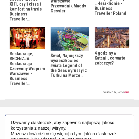
Warszawie:
…Heraklionie -
XH1, czyli cisza i
Przewodnik Magdy
Business
komfort na trasie -
Gessler
Traveller Poland
Business
Traveller…
4 godziny w
Restauracje,
Świat, Największy
Katanii, co warto
RECENZJA.
wycieczkowiec
zobaczyć?
Restauracja
świata Legend of
Czerwony Wieprz w
the Seas wyruszył z
Warszawie -
Turku na Morze…
Business
Traveller…
Używamy ciasteczek, aby zapewnić najlepszą jakość
korzystania z naszej witryny.
Możesz dowiedzieć się więcej o tym, jakich ciasteczek