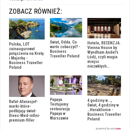
ZOBACZ RÓWNIEŻ:
Świat, Odda. Co
Hotele, RECENZJA.
Polska, LOT
warto zobaczyć? -
Vienna House by
zainaugurował
Business
Wyndham Andel's
połączenia na Kretę
Traveller Poland
Łódź, czyli magia
i Majorkę -
miejsc
Business Traveller
niezwkłych…
Poland
Papaya.
4 godziny w...,
Rafał-Afanasjef-
Testujemy
Świat, 4 godziny w
marki-które-
restaurację
…Heraklionie -
podbijają-świat-
Papaya w
Business Traveller
Dives-Med-infini-
Warszawie
Poland
premium-filler