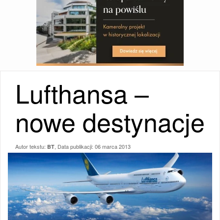
Lufthansa –
nowe destynacje
Autor tekstu:
, Data publikacji:
06 marca 2013
BT