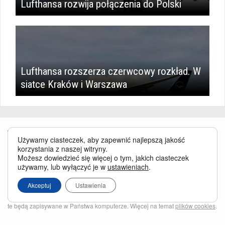
Lufthansa rozwija połączenia do Polski
Lufthansa rozszerza czerwcowy rozkład. W
siatce Kraków i Warszawa
Używamy ciasteczek, aby zapewnić najlepszą jakość
korzystania z naszej witryny.
Możesz dowiedzieć się więcej o tym, jakich ciasteczek
używamy, lub wyłączyć je w
ustawieniach
.
Serwis BusinessTraveller.pl wykorzystuje pliki cookies
oraz inne
technologie o analogicznym charakterze, przede wszystkim w celu
Akceptuj
Ustawienia
zapewnienia Państwu najlepszej jakości oferowanych usług, a ponadto w
celach statystycznych i reklamowych. Korzystanie z serwisu oznacza, że pliki
te będą zapisywane w Państwa komputerze. Więcej na temat
plików cookies
.
Właścicielem serwisu jest firma Business Traveller Central Europe Sp. z o.o.