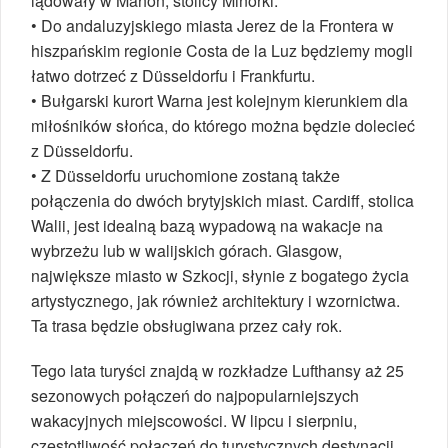
lądowały w Mahon, stolicy Minorki.
• Do andaluzyjskiego miasta Jerez de la Frontera w
hiszpańskim regionie Costa de la Luz będziemy mogli
łatwo dotrzeć z Düsseldorfu i Frankfurtu.
• Bułgarski kurort Warna jest kolejnym kierunkiem dla
miłośników słońca, do którego można będzie dolecieć
z Düsseldorfu.
• Z Düsseldorfu uruchomione zostaną także
połączenia do dwóch brytyjskich miast. Cardiff, stolica
Walii, jest idealną bazą wypadową na wakacje na
wybrzeżu lub w walijskich górach. Glasgow,
największe miasto w Szkocji, słynie z bogatego życia
artystycznego, jak również architektury i wzornictwa.
Ta trasa będzie obsługiwana przez cały rok.
Tego lata turyści znajdą w rozkładze Lufthansy aż 25
sezonowych połączeń do najpopularniejszych
wakacyjnych miejscowości. W lipcu i sierpniu,
częstotliwość połączeń do turystycznych destynacji