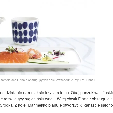
amolotach Finnair, obsługujących dalekowschodnie loty. Fot. Finnair
e działanie narodził się trzy lata temu. Obaj poszukiwali fiński
rozwijający się chiński rynek. W tej chwili Finnair obsługuje 
rodka. Z kolei Marimekko planuje otworzyć kilkanaście salon