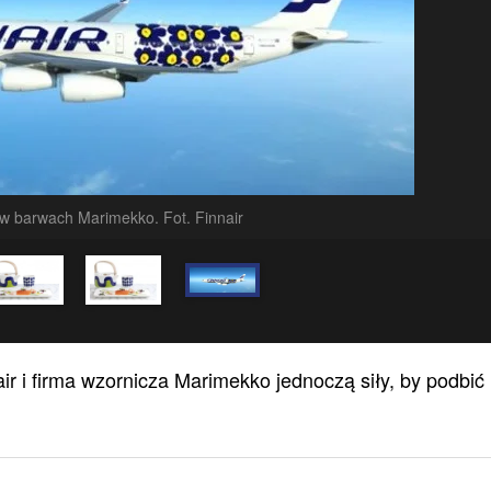
 w barwach Marimekko. Fot. Finnair
air i firma wzornicza Marimekko jednoczą siły, by podbić