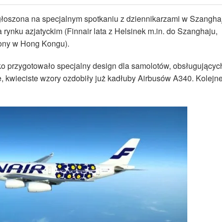
głoszona na specjalnym spotkaniu z dziennikarzami w Szangha
rynku azjatyckim (Finnair lata z Helsinek m.in. do Szanghaju,
ony w Hong Kongu).
ko przygotowało specjalny design dla samolotów, obsługującyc
 kwieciste wzory ozdobiły już kadłuby Airbusów A340. Kolejn