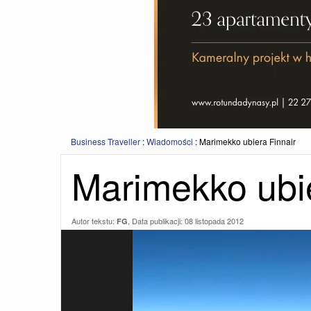
Business Traveller
:
Wiadomości
:
Marimekko ubiera Finnair
Marimekko ubie
Autor tekstu:
, Data publikacji:
08 listopada 2012
FG