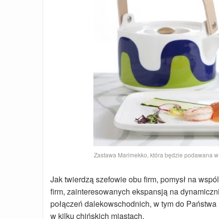
Zastawa Marimekko, która będzie podawana w s
Jak twierdzą szefowie obu firm, pomysł na wspóln
firm, zainteresowanych ekspansją na dynamicznie 
połączeń dalekowschodnich, w tym do Państwa Ś
w kilku chińskich miastach.