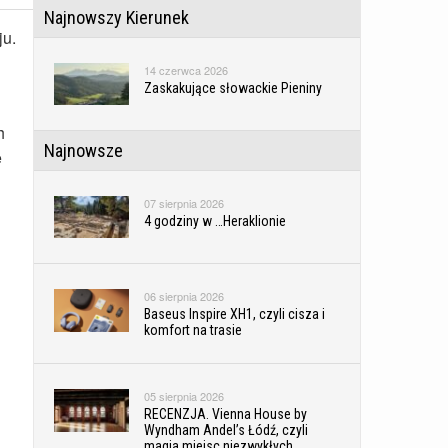
Najnowszy Kierunek
ju.
14 czerwca 2026
Zaskakujące słowackie Pieniny
h
Najnowsze
e
07 sierpnia 2026
4 godziny w …Heraklionie
06 sierpnia 2026
Baseus Inspire XH1, czyli cisza i
komfort na trasie
05 sierpnia 2026
RECENZJA. Vienna House by
Wyndham Andel’s Łódź, czyli
magia miejsc niezwykłych