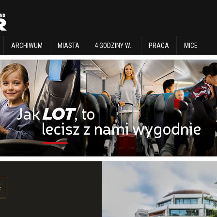
EXPLORE
ARCHIWUM
MIASTA
4 GODZINY W…
PRACA
MICE
ARCHIWUM
MIASTA
4 GODZINY W…
PRACA
MICE