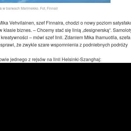
ra w barwach Marimekko. Fot. Finnair
ka Vehvilainen, szef Finnaira, chodzi o nowy poziom satysfakc
 klasie biznes. – Chcemy stać się linią „designerską”. Samolot
i kreatywności – mówi szef linii. Zdaniem Mika Ihamuotila, szefa
 sprawi, że zwykle szare wspomnienia z podniebnych podróży
ie jednego z rejsów na linii Helsinki-Szanghaj: