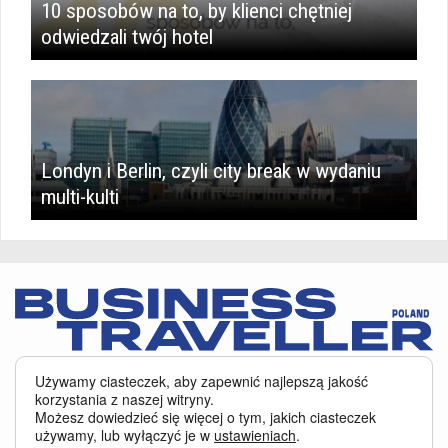
10 sposobów na to, by klienci chętniej
odwiedzali twój hotel
Londyn i Berlin, czyli city break w wydaniu
multi-kulti
Serwis BusinessTraveller.pl wykorzystuje pliki cookies
oraz inne
Używamy ciasteczek, aby zapewnić najlepszą jakość
technologie o analogicznym charakterze, przede wszystkim w celu
korzystania z naszej witryny.
zapewnienia Państwu najlepszej jakości oferowanych usług, a ponadto w
Możesz dowiedzieć się więcej o tym, jakich ciasteczek
celach statystycznych i reklamowych. Korzystanie z serwisu oznacza, że pliki
używamy, lub wyłączyć je w
ustawieniach
.
te będą zapisywane w Państwa komputerze. Więcej na temat
plików cookies
.