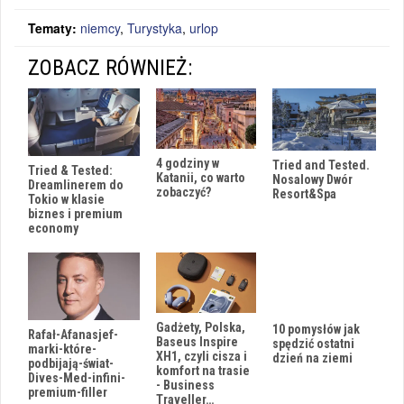
Tematy:
niemcy
,
Turystyka
,
urlop
ZOBACZ RÓWNIEŻ:
4 godziny w
Tried and Tested.
Tried & Tested:
Katanii, co warto
Nosalowy Dwór
Dreamlinerem do
zobaczyć?
Resort&Spa
Tokio w klasie
biznes i premium
economy
Gadżety, Polska,
10 pomysłów jak
Rafał-Afanasjef-
Baseus Inspire
spędzić ostatni
marki-które-
XH1, czyli cisza i
dzień na ziemi
podbijają-świat-
komfort na trasie
Dives-Med-infini-
- Business
premium-filler
Traveller…