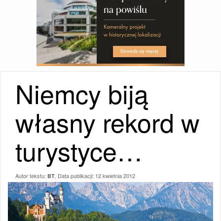
Niemcy biją
własny rekord w
turystyce…
Autor tekstu:
, Data publikacji:
12 kwietnia 2012
BT