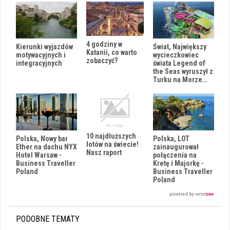
4 godziny w
Kierunki wyjazdów
Świat, Największy
Katanii, co warto
motywacyjnych i
wycieczkowiec
zobaczyć?
integracyjnych
świata Legend of
the Seas wyruszył z
Turku na Morze…
10 najdłuższych
Polska, Nowy bar
Polska, LOT
lotów na świecie!
Ether na dachu NYX
zainaugurował
Nasz raport
Hotel Warsaw -
połączenia na
Business Traveller
Kretę i Majorkę -
Poland
Business Traveller
Poland
PODOBNE TEMATY
i