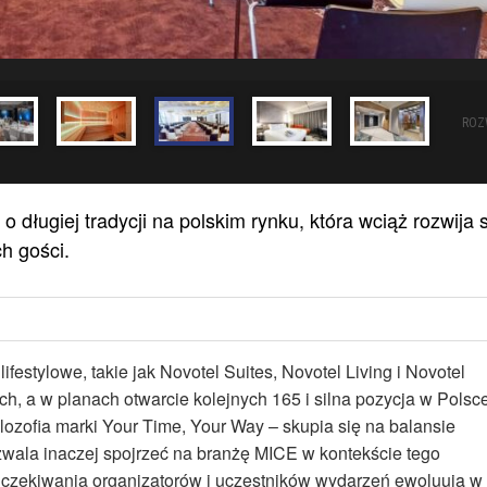
ROZ
 długiej tradycji na polskim rynku, która wciąż rozwija 
ch gości.
festylowe, takie jak Novotel Suites, Novotel Living i Novotel
ch, a w planach otwarcie kolejnych 165 i silna pozycja w Polsce
ilozofia marki Your Time, Your Way – skupia się na balansie
ala inaczej spojrzeć na branżę MICE w kontekście tego
czekiwania organizatorów i uczestników wydarzeń ewoluują w