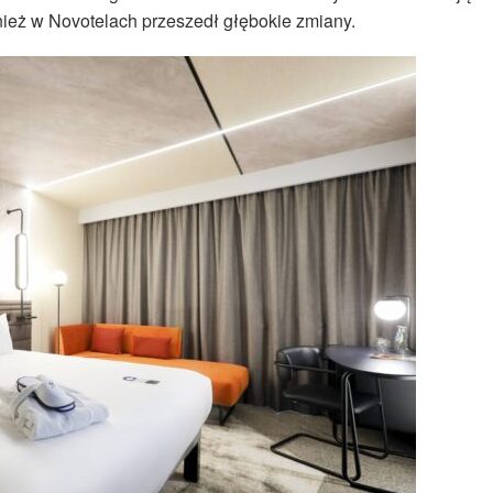
ież w Novotelach przeszedł głębokie zmiany.