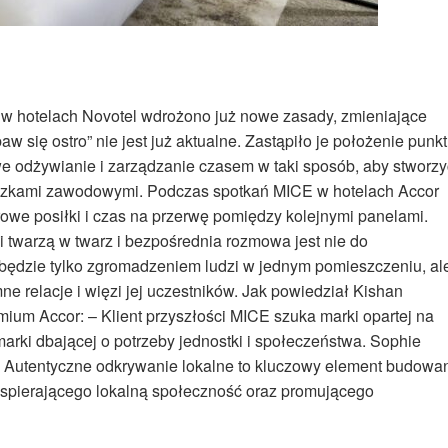
 w hotelach Novotel wdrożono już nowe zasady, zmieniające
w się ostro” nie jest już aktualne. Zastąpiło je położenie punk
e odżywianie i zarządzanie czasem w taki sposób, aby stworzy
zkami zawodowymi. Podczas spotkań MICE w hotelach Accor
owe posiłki i czas na przerwę pomiędzy kolejnymi panelami.
 twarzą w twarz i bezpośrednia rozmowa jest nie do
 będzie tylko zgromadzeniem ludzi w jednym pomieszczeniu, al
elacje i więzi jej uczestników. Jak powiedział Kishan
um Accor: – Klient przyszłości MICE szuka marki opartej na
marki dbającej o potrzeby jednostki i społeczeństwa. Sophie
– Autentyczne odkrywanie lokalne to kluczowy element budowa
pierającego lokalną społeczność oraz promującego