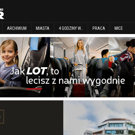
EXPLORE
ARCHIWUM
MIASTA
4 GODZINY W…
PRACA
MICE
ARCHIWUM
MIASTA
4 GODZINY W…
PRACA
MICE