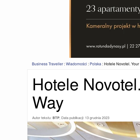
Business Traveller
:
Wiadomości
:
Polska
:
Hotele Novotel. Your
Hotele Novotel
Way
Autor tekstu:
, Data publikacji:
13 grudnia 2023
BTP