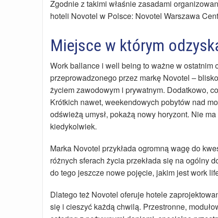
Zgodnie z takimi właśnie zasadami organizowan
hoteli Novotel w Polsce: Novotel Warszawa Cent
Miejsce w którym odzys
Work ballance i well being to ważne w ostatnim 
przeprowadzonego przez markę Novotel – blisko 
życiem zawodowym i prywatnym. Dodatkowo, cor
Krótkich nawet, weekendowych pobytów nad mor
odświeżą umysł, pokażą nowy horyzont. Nie ma w
kiedykolwiek.
Marka Novotel przykłada ogromną wagę do kwest
różnych sferach życia przekłada się na ogólny 
do tego jeszcze nowe pojęcie, jakim jest work lif
Dlatego też Novotel oferuje hotele zaprojektowa
się i cieszyć każdą chwilą. Przestronne, moduło