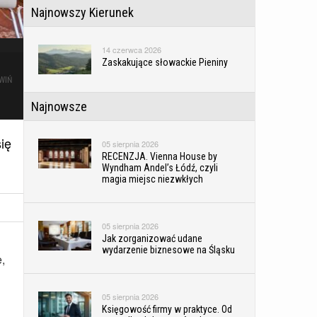
Najnowszy Kierunek
14 czerwca 2026
Zaskakujące słowackie Pieniny
WIŃ
Najnowsze
się
05 sierpnia 2026
RECENZJA. Vienna House by
Wyndham Andel’s Łódź, czyli
magia miejsc niezwkłych
05 sierpnia 2026
Jak zorganizować udane
wydarzenie biznesowe na Śląsku
,
05 sierpnia 2026
Księgowość firmy w praktyce. Od