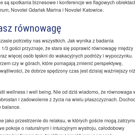
e są spotkania biznesowe i konferencje we flagowych obiektac
rum, Novotel Gdańsk Marina i Novotel Katowice.
kasz równowagę
czasie potrzeby nas wszystkich. Jak wynika z badania
1/3 gości przyznaje, że stara się poprawić równowagę między
az więcej osób tęskni do wakacyjnych podróży i wypoczynku.
zem czy w górach, które pomagają zmienić perspektywę,
ątliwości, że dobrze spędzony czas jest dzisiaj ważniejszy ni
ii wellness i well being. Nie od dziś wiadomo, że równowaga 
dobrostan i zadowolenie z życia na wielu płaszczyznach. Docho
e balance.
ne jako przestrzenie do relaksu, w których goście mogą zatrzym
we pokoje o naturalnym i intuicyjnym wystroju, całodobowy