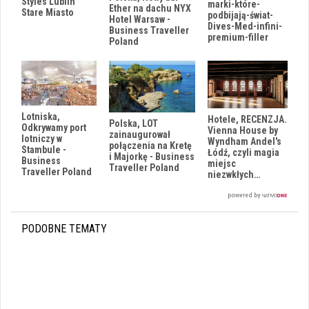
Styles Lublin
marki-które-
Ether na dachu NYX
Stare Miasto
podbijają-świat-
Hotel Warsaw -
Dives-Med-infini-
Business Traveller
premium-filler
Poland
Lotniska,
Hotele, RECENZJA.
Polska, LOT
Odkrywamy port
Vienna House by
zainaugurował
lotniczy w
Wyndham Andel's
połączenia na Kretę
Stambule -
Łódź, czyli magia
i Majorkę - Business
Business
miejsc
Traveller Poland
Traveller Poland
niezwkłych…
PODOBNE TEMATY