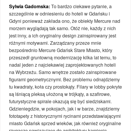
Sylwia Gadomska:
To bardzo ciekawe pytanie, a
szczególnie w odniesieniu do hoteli w Gdańsku i
Gdyni ponieważ zakłada ono, że obiekty Mercure nad
morzem wyglądają tak samo. Otóż nie, każdy z nich
jest inny, a ich oryginalny design zainspirowany jest
różnymi motywami. Zarządzany przeze mnie
bezpośrednio Mercure Gdańsk Stare Miasto, który
przeszedł gruntowną modernizację kilka lat temu, to
nadal jeden z najciekawiej zaprojektowanych hoteli
na Wybrzeżu. Samo wnętrze zostało zainspirowane
figurami geometrycznymi. Bez problemu odnajdziemy
tu kwadraty, koła czy prostokąty. Filary w lobby pokryte
są lśniącą pleksą ułożoną w trójkąty, a szafirowe,
futurystyczne spirale okazują się być siedziskami.
Gdzieniegdzie, w pokojach, jak i w barze, znajdziemy
fototapety z historycznymi rycinami przedstawiającymi
miasto Gdańsk sprzed wieków, jak również oryginalne
rzygacze nawiązujące do architektury kamienic