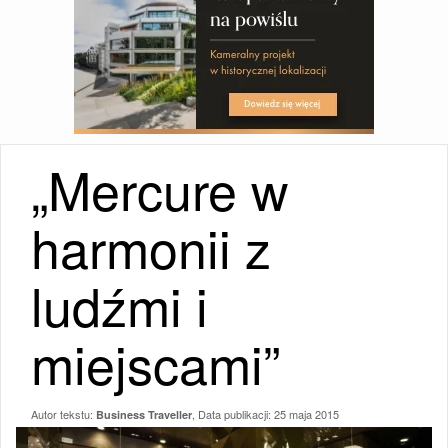
„Mercure w
harmonii z
ludźmi i
miejscami”
Autor tekstu:
, Data publikacji:
25 maja 2015
Business Traveller