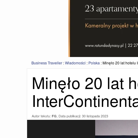
Business Traveller
:
Wiadomości
:
Polska
:
Minęło 20 lat hotelu
Minęło 20 lat h
InterContinent
Autor tekstu:
, Data publikacji:
30 listopada 2023
FG