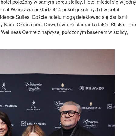
hotel położony w samym sercu stolicy. Hotel mieści się w jedn
ental Warszawa posiada 414 pokoi gościnnych i w pełni
ence Suites. Goście hotelu mogą delektować się daniami
r by Karol Okrasa oraz DownTown Restaurant a także Śliska – the
w Wellness Centre z najwyżej położonym basenem w stolicy,