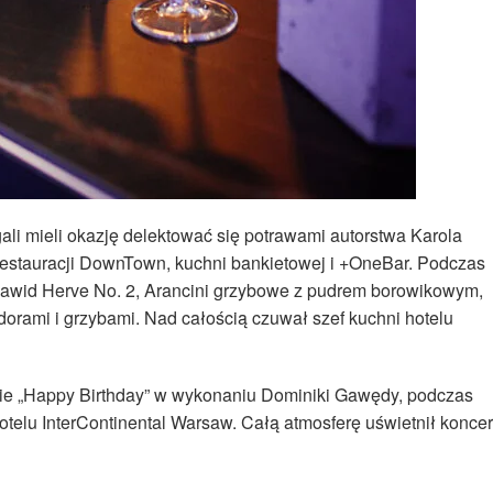
gali mieli okazję delektować się potrawami autorstwa Karola
e Restauracji DownTown, kuchni bankietowej i +OneBar. Podczas
 Dawid Herve No. 2, Arancini grzybowe z pudrem borowikowym,
dorami i grzybami. Nad całością czuwał szef kuchni hotelu
ie „Happy Birthday” w wykonaniu Dominiki Gawędy, podczas
otelu InterContinental Warsaw. Całą atmosferę uświetnił koncer