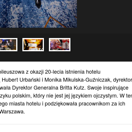
leuszowa z okazji 20-lecia istnienia hotelu
ą Hubert Urbański i Monika Mikulska-Guźniczak, dyrekto
ała Dyrektor Generalna Britta Kutz. Swoje inspirujące
yku polskim, który nie jest jej językiem ojczystym. W te
ego miasta hotelu i podziękowała pracownikom za ich
l Warszawa.