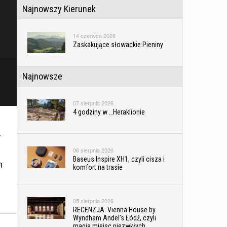
Najnowszy Kierunek
14 czerwca 2026
Zaskakujące słowackie Pieniny
Najnowsze
07 sierpnia 2026
4 godziny w …Heraklionie
r
06 sierpnia 2026
Baseus Inspire XH1, czyli cisza i
n
komfort na trasie
05 sierpnia 2026
RECENZJA. Vienna House by
Wyndham Andel’s Łódź, czyli
magia miejsc niezwkłych