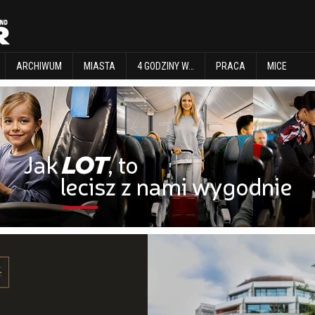
EXPLORE
ARCHIWUM
MIASTA
4 GODZINY W…
PRACA
MICE
ARCHIWUM
MIASTA
4 GODZINY W…
PRACA
MICE