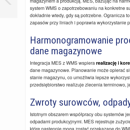
magazynem a produkcją. MES, bazując na harm
system WMS o zapotrzebowaniu na konkretne su
dokładnie wtedy, gdy są potrzebne. Ogranicza t
zapasów przy liniach i poprawia wykorzystanie 
Harmonogramowanie produ
dane magazynowe
Integracja MES z WMS wspiera
realizację i k
dane magazynowe. Planowanie może opierać się
stanie magazynu, co umożliwia lepsze wykorzys
przedsiębiorstwo realizuje zlecenia terminowo,
Zwroty surowców, odpady
Istotnym obszarem współpracy obu systemów jes
odpadami produkcyjnymi. MES rejestruje zużyci
które następnie mogą zostać przekazane do WM