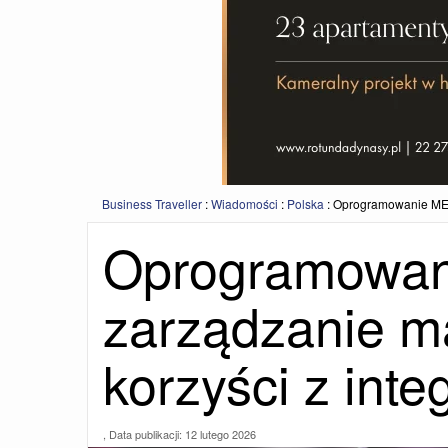
Business Traveller
:
Wiadomości
:
Polska
:
Oprogramowanie MES 
Oprogramowan
zarządzanie m
korzyści z inte
, Data publikacji:
12 lutego 2026