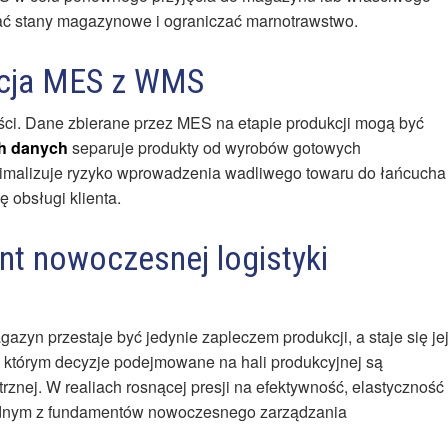
ać stany magazynowe i ograniczać marnotrawstwo.
racja MES z WMS
ości. Dane zbierane przez MES na etapie produkcji mogą być
ch danych
separuje produkty od wyrobów gotowych
nimalizuje ryzyko wprowadzenia wadliwego towaru do łańcucha
 obsługi klienta.
t nowoczesnej logistyki
zyn przestaje być jedynie zapleczem produkcji, a staje się je
 którym decyzje podejmowane na hali produkcyjnej są
znej. W realiach rosnącej presji na efektywność, elastyczność 
ę jednym z fundamentów nowoczesnego zarządzania