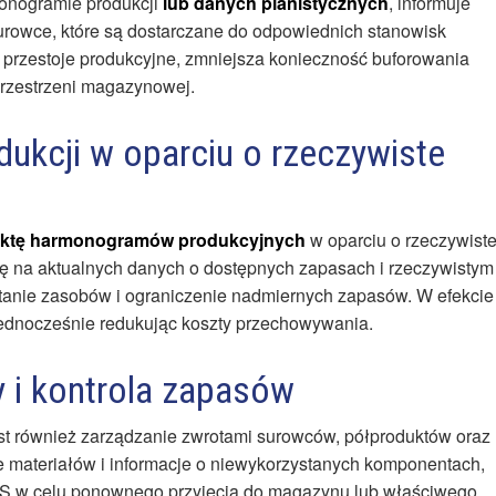
onogramie produkcji
lub danych planistycznych
, informuje
rowce, które są dostarczane do odpowiednich stanowisk
o przestoje produkcyjne, zmniejsza konieczność buforowania
przestrzeni magazynowej.
kcji w oparciu o rzeczywiste
orektę harmonogramów produkcyjnych
w oparciu o rzeczywist
 na aktualnych danych o dostępnych zapasach i rzeczywistym
tanie zasobów i ograniczenie nadmiernych zapasów. W efekcie
 jednocześnie redukując koszty przechowywania.
 i kontrola zapasów
t również zarządzanie zwrotami surowców, półproduktów oraz
e materiałów i informacje o niewykorzystanych komponentach,
S w celu ponownego przyjęcia do magazynu lub właściwego