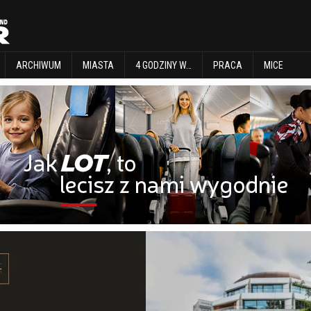
EXPLORE
ARCHIWUM
MIASTA
4 GODZINY W…
PRACA
MICE
ARCHIWUM
MIASTA
4 GODZINY W…
PRACA
MICE