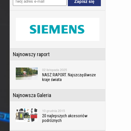
Najnowszy raport
02 listopada 2025
NASZ RAPORT. Najszczęśliwsze
kraje świata
Najnowsza Galeria
10 grudnia 2015
20 najlepszych akcesoriów
podróżnych