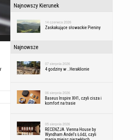
Najnowszy Kierunek
14 czerwca 2026
Zaskakujące słowackie Pieniny
Najnowsze
07 sierpnia 2026
w
4 godziny w …Heraklionie
06 sierpnia 2026
Baseus Inspire XH1, czyli cisza i
komfort na trasie
05 sierpnia 2026
RECENZJA. Vienna House by
Wyndham Andel’s Łódź, czyli
magia miejsc niezwkłych