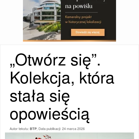
„Otwórz się”.
Kolekcja, która
stała się
opowieścią
Autor tekstu:
, Data publikacji:
24 marca 2026
BTP