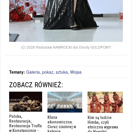
(C) 2026 Radoslaw NAWROCKI dla Doroty GOLDPOINT
Tematy:
Galeria
,
pokaz
,
sztuka
,
Wojas
ZOBACZ RÓWNIEŻ:
Polska,
Klasa
Kim są ludzie
Restauracje,
ekonomiczna.
Himba, czyli
Restauracja Trufla
Coraz ciaśniej w
etniczna wyprawa
w Konstancinie -
kabinie
do Namibii