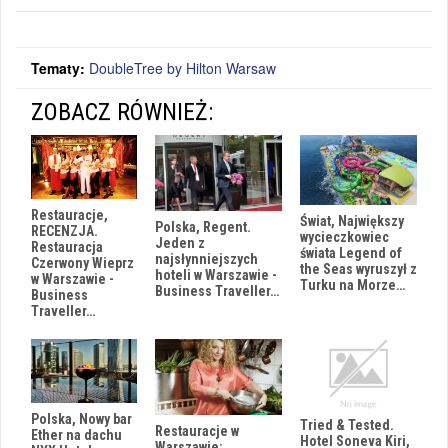
Tematy:
DoubleTree by Hilton Warsaw
ZOBACZ RÓWNIEŻ:
Restauracje,
Świat, Największy
Polska, Regent.
RECENZJA.
wycieczkowiec
Jeden z
Restauracja
świata Legend of
najsłynniejszych
Czerwony Wieprz
the Seas wyruszył z
hoteli w Warszawie -
w Warszawie -
Turku na Morze…
Business Traveller…
Business
Traveller…
Polska, Nowy bar
Tried & Tested.
Restauracje w
Ether na dachu
Hotel Soneva Kiri,
Warszawie: