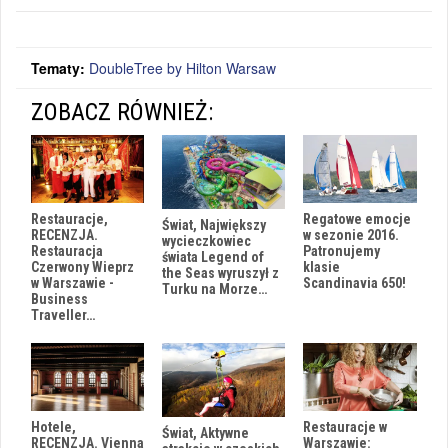
Tematy:
DoubleTree by Hilton Warsaw
ZOBACZ RÓWNIEŻ:
Restauracje,
Regatowe emocje
Świat, Największy
RECENZJA.
w sezonie 2016.
wycieczkowiec
Restauracja
Patronujemy
świata Legend of
Czerwony Wieprz
klasie
the Seas wyruszył z
w Warszawie -
Scandinavia 650!
Turku na Morze…
Business
Traveller…
Hotele,
Restauracje w
Świat, Aktywne
RECENZJA. Vienna
Warszawie: