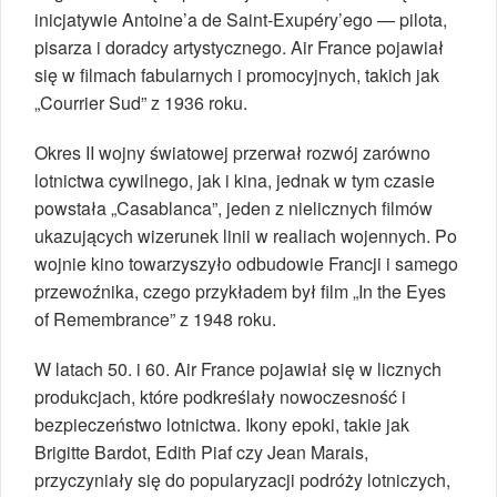
inicjatywie Antoine’a de Saint-Exupéry’ego — pilota,
pisarza i doradcy artystycznego. Air France pojawiał
się w filmach fabularnych i promocyjnych, takich jak
„Courrier Sud” z 1936 roku.
Okres II wojny światowej przerwał rozwój zarówno
lotnictwa cywilnego, jak i kina, jednak w tym czasie
powstała „Casablanca”, jeden z nielicznych filmów
ukazujących wizerunek linii w realiach wojennych. Po
wojnie kino towarzyszyło odbudowie Francji i samego
przewoźnika, czego przykładem był film „In the Eyes
of Remembrance” z 1948 roku.
W latach 50. i 60. Air France pojawiał się w licznych
produkcjach, które podkreślały nowoczesność i
bezpieczeństwo lotnictwa. Ikony epoki, takie jak
Brigitte Bardot, Edith Piaf czy Jean Marais,
przyczyniały się do popularyzacji podróży lotniczych,