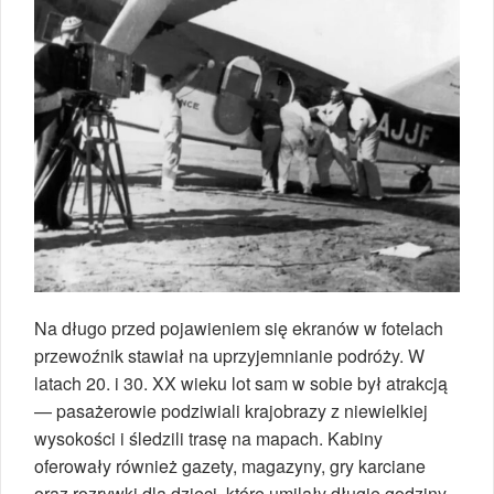
Na długo przed pojawieniem się ekranów w fotelach
przewoźnik stawiał na uprzyjemnianie podróży. W
latach 20. i 30. XX wieku lot sam w sobie był atrakcją
— pasażerowie podziwiali krajobrazy z niewielkiej
wysokości i śledzili trasę na mapach. Kabiny
oferowały również gazety, magazyny, gry karciane
oraz rozrywki dla dzieci, które umilały długie godziny