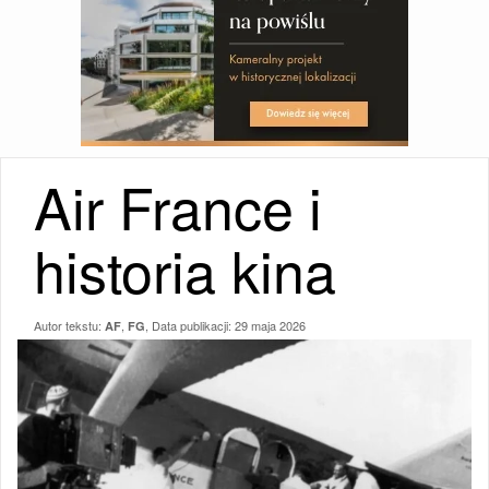
Air France i
historia kina
Autor tekstu:
,
, Data publikacji:
29 maja 2026
AF
FG