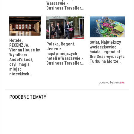
Warszawie -
Business Traveller…
Hotele,
Świat, Największy
Polska, Regent.
RECENZJA.
wycieczkowiec
Jeden z
Vienna House by
świata Legend of
najsłynniejszych
Wyndham
the Seas wyruszył z
hoteli w Warszawie -
Andel's Łódź,
Turku na Morze…
Business Traveller…
czyli magia
miejsc
niezwkłych…
PODOBNE TEMATY