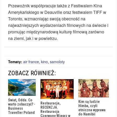
Przewoźnik współpracuje także z Festiwalem Kina
Amerykańskiego w Deauville oraz festiwalem TIFF w
Toronto, wzmacniając swoją obecność na
najważniejszych wydarzeniach filmowych na świecie i
promując międzynarodową kulturę filmową zarówno
na ziemi, jak i w powietrzu.
Tematy:
air france
,
kino
,
samoloty
ZOBACZ RÓWNIEŻ:
Świat, Odda. Co
Kim są ludzie
Restauracje,
warto zobaczyć? -
Himba, czyli
RECENZJA.
Business
etniczna wyprawa
Restauracja
Traveller Poland
do Namibii
Czerwony Wieprz w