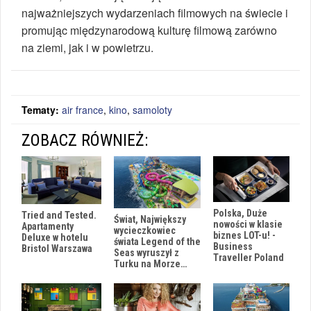
najważniejszych wydarzeniach filmowych na świecie i
promując międzynarodową kulturę filmową zarówno
na ziemi, jak i w powietrzu.
Tematy:
air france
,
kino
,
samoloty
ZOBACZ RÓWNIEŻ:
Polska, Duże
Tried and Tested.
Świat, Największy
nowości w klasie
Apartamenty
wycieczkowiec
biznes LOT-u! -
Deluxe w hotelu
świata Legend of the
Business
Bristol Warszawa
Seas wyruszył z
Traveller Poland
Turku na Morze…