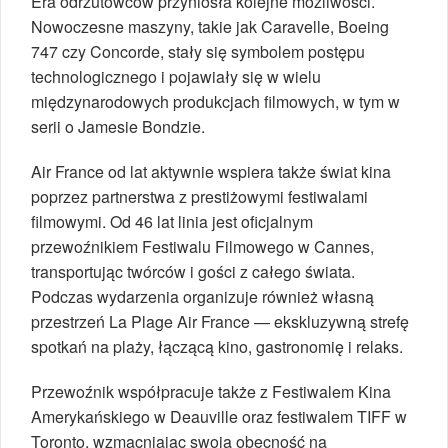
Era odrzutowców przyniosła kolejne możliwości.
Nowoczesne maszyny, takie jak Caravelle, Boeing
747 czy Concorde, stały się symbolem postępu
technologicznego i pojawiały się w wielu
międzynarodowych produkcjach filmowych, w tym w
serii o Jamesie Bondzie.
Air France od lat aktywnie wspiera także świat kina
poprzez partnerstwa z prestiżowymi festiwalami
filmowymi. Od 46 lat linia jest oficjalnym
przewoźnikiem Festiwalu Filmowego w Cannes,
transportując twórców i gości z całego świata.
Podczas wydarzenia organizuje również własną
przestrzeń La Plage Air France — ekskluzywną strefę
spotkań na plaży, łączącą kino, gastronomię i relaks.
Przewoźnik współpracuje także z Festiwalem Kina
Amerykańskiego w Deauville oraz festiwalem TIFF w
Toronto, wzmacniając swoją obecność na