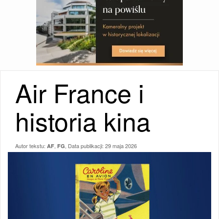
Air France i
historia kina
Autor tekstu:
,
, Data publikacji:
29 maja 2026
AF
FG