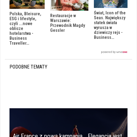
Świat, Icon of the
Polska, Bleisure,
Restauracje w
Seas. Największy
ESG i lifestyle,
Warszawie:
statek świata
czyli ...nowe
Przewodnik Magdy
wyrusza w
oblicze
Gessler
dziewiczy rejs -
hotelarstwa -
Business…
Business
Traveller…
PODOBNE TEMATY
Air France z nową kampanią. „Elegancja jest