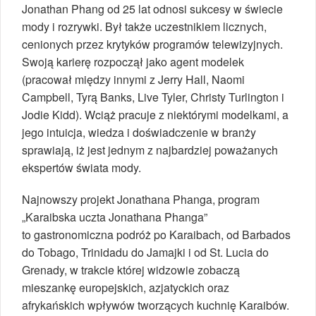
Jonathan Phang od 25 lat odnosi sukcesy w świecie
mody i rozrywki. Był także uczestnikiem licznych,
cenionych przez krytyków programów telewizyjnych.
Swoją karierę rozpoczął jako agent modelek
(pracował między innymi z Jerry Hall, Naomi
Campbell, Tyrą Banks, Live Tyler, Christy Turlington i
Jodie Kidd). Wciąż pracuje z niektórymi modelkami, a
jego intuicja, wiedza i doświadczenie w branży
sprawiają, iż jest jednym z najbardziej poważanych
ekspertów świata mody.
Najnowszy projekt Jonathana Phanga, program
„Karaibska uczta Jonathana Phanga”
to gastronomiczna podróż po Karaibach, od Barbados
do Tobago, Trinidadu do Jamajki i od St. Lucia do
Grenady, w trakcie której widzowie zobaczą
mieszankę europejskich, azjatyckich oraz
afrykańskich wpływów tworzących kuchnię Karaibów.