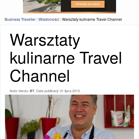
Business Traveller
:
Wiadomości
:
Warsztaty kulinarne Travel Channel
Warsztaty
kulinarne Travel
Channel
Autor tekstu:
, Data publikacji:
01 lipca 2013
BT