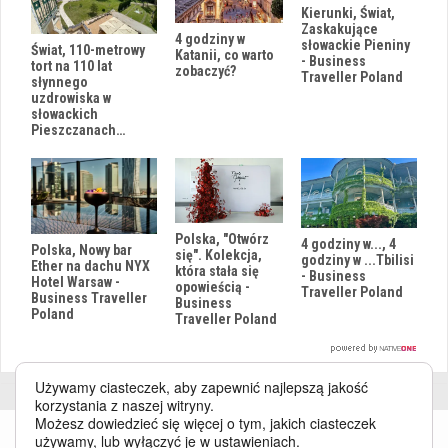
Kierunki, Świat,
Zaskakujące
4 godziny w
słowackie Pieniny
Świat, 110-metrowy
Katanii, co warto
- Business
tort na 110 lat
zobaczyć?
Traveller Poland
słynnego
uzdrowiska w
słowackich
Pieszczanach…
Polska, "Otwórz
4 godziny w..., 4
Polska, Nowy bar
się". Kolekcja,
godziny w ...Tbilisi
Ether na dachu NYX
która stała się
- Business
Hotel Warsaw -
opowieścią -
Traveller Poland
Business Traveller
Business
Poland
Traveller Poland
Używamy ciasteczek, aby zapewnić najlepszą jakość
korzystania z naszej witryny.
Możesz dowiedzieć się więcej o tym, jakich ciasteczek
używamy, lub wyłączyć je w
ustawieniach
.