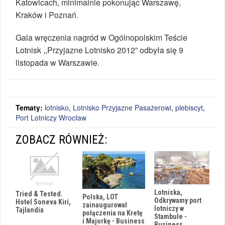
Katowicach, minimalnie pokonując Warszawę,
Kraków i Poznań.
Gala wręczenia nagród w Ogólnopolskim Teście
Lotnisk ,,Przyjazne Lotnisko 2012” odbyła się 9
listopada w Warszawie.
Tematy:
lotnisko
,
Lotnisko Przyjazne Pasażerowi
,
plebiscyt
,
Port Lotniczy Wrocław
ZOBACZ RÓWNIEŻ:
Lotniska,
Tried & Tested.
Polska, LOT
Odkrywamy port
Hotel Soneva Kiri,
zainaugurował
lotniczy w
Tajlandia
połączenia na Kretę
Stambule -
i Majorkę - Business
Business