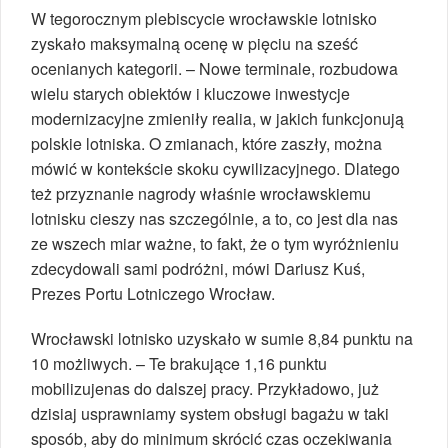
W tegorocznym plebiscycie wrocławskie lotnisko
zyskało maksymalną ocenę w pięciu na sześć
ocenianych kategorii. – Nowe terminale, rozbudowa
wielu starych obiektów i kluczowe inwestycje
modernizacyjne zmieniły realia, w jakich funkcjonują
polskie lotniska. O zmianach, które zaszły, można
mówić w kontekście skoku cywilizacyjnego. Dlatego
też przyznanie nagrody właśnie wrocławskiemu
lotnisku cieszy nas szczególnie, a to, co jest dla nas
ze wszech miar ważne, to fakt, że o tym wyróżnieniu
zdecydowali sami podróżni, mówi Dariusz Kuś,
Prezes Portu Lotniczego Wrocław.
Wrocławski lotnisko uzyskało w sumie 8,84 punktu na
10 możliwych. – Te brakujące 1,16 punktu
mobilizujenas do dalszej pracy. Przykładowo, już
dzisiaj usprawniamy system obsługi bagażu w taki
sposób, aby do minimum skrócić czas oczekiwania