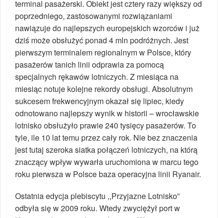
terminal pasażerski. Obiekt jest cztery razy większy od
poprzedniego, zastosowanymi rozwiązaniami
nawiązuje do najlepszych europejskich wzorców i już
dziś może obsłużyć ponad 4 mln podróżnych. Jest
pierwszym terminalem regionalnym w Polsce, który
pasażerów tanich linii odprawia za pomocą
specjalnych rękawów lotniczych. Z miesiąca na
miesiąc notuje kolejne rekordy obsługi. Absolutnym
sukcesem frekwencyjnym okazał się lipiec, kiedy
odnotowano najlepszy wynik w historii – wrocławskie
lotnisko obsłużyło prawie 240 tysięcy pasażerów. To
tyle, ile 10 lat temu przez cały rok. Nie bez znaczenia
jest tutaj szeroka siatka połączeń lotniczych, na którą
znaczący wpływ wywarła uruchomiona w marcu tego
roku pierwsza w Polsce baza operacyjna linii Ryanair.
Ostatnia edycja plebiscytu ,,Przyjazne Lotnisko”
odbyła się w 2009 roku. Wtedy zwyciężył port w