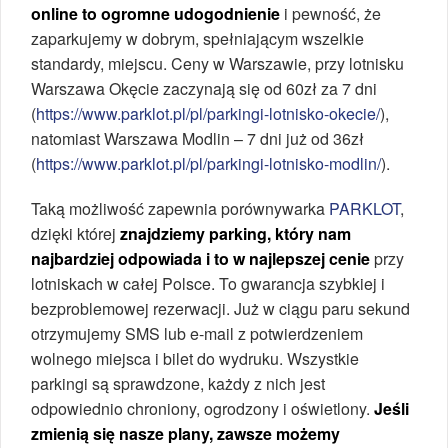
online to ogromne udogodnienie
i pewność, że
zaparkujemy w dobrym, spełniającym wszelkie
standardy, miejscu. Ceny w Warszawie, przy lotnisku
Warszawa Okęcie zaczynają się od 60zł za 7 dni
(
https://www.parklot.pl/pl/parkingi-lotnisko-okecie/
),
natomiast Warszawa Modlin – 7 dni już od 36zł
(
https://www.parklot.pl/pl/parkingi-lotnisko-modlin/
).
Taką możliwość zapewnia porównywarka
PARKLOT
,
dzięki której
znajdziemy parking, który nam
najbardziej odpowiada i to w najlepszej cenie
przy
lotniskach w całej Polsce. To gwarancja szybkiej i
bezproblemowej rezerwacji. Już w ciągu paru sekund
otrzymujemy SMS lub e-mail z potwierdzeniem
wolnego miejsca i bilet do wydruku. Wszystkie
parkingi są sprawdzone, każdy z nich jest
odpowiednio chroniony, ogrodzony i oświetlony.
Jeśli
zmienią się nasze plany, zawsze możemy