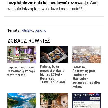
bezpłatnie zmienić lub anulować rezerwację.
Warto
właśnie tak zaplanować duże i małe podróże.
Tematy:
lotnisko
,
parking
ZOBACZ RÓWNIEŻ:
Polska, Duże
Lotniska,
Papaya. Testujemy
nowości w klasie
Odkrywamy port
restaurację Papaya
biznes LOT-u! -
lotniczy w
w Warszawie
Business
Stambule -
Traveller Poland
Business Traveller
Poland