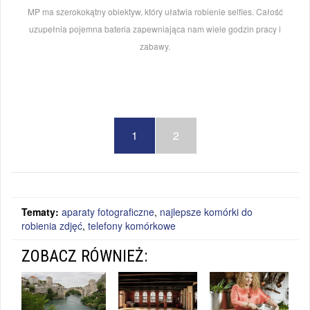
MP ma szerokokątny obiektyw, który ułatwia robienie selfies. Całość
uzupełnia pojemna bateria zapewniająca nam wiele godzin pracy i
zabawy.
1
2
Tematy:
aparaty fotograficzne
,
najlepsze komórki do
robienia zdjęć
,
telefony komórkowe
ZOBACZ RÓWNIEŻ: