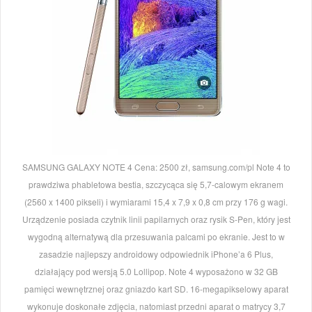
SAMSUNG GALAXY NOTE 4 Cena: 2500 zł, samsung.com/pl Note 4 to
prawdziwa phabletowa bestia, szczycąca się 5,7-calowym ekranem
(2560 x 1400 pikseli) i wymiarami 15,4 x 7,9 x 0,8 cm przy 176 g wagi.
Urządzenie posiada czytnik linii papilarnych oraz rysik S-Pen, który jest
wygodną alternatywą dla przesuwania palcami po ekranie. Jest to w
zasadzie najlepszy androidowy odpowiednik iPhone’a 6 Plus,
działający pod wersją 5.0 Lollipop. Note 4 wyposażono w 32 GB
pamięci wewnętrznej oraz gniazdo kart SD. 16-megapikselowy aparat
wykonuje doskonałe zdjęcia, natomiast przedni aparat o matrycy 3,7