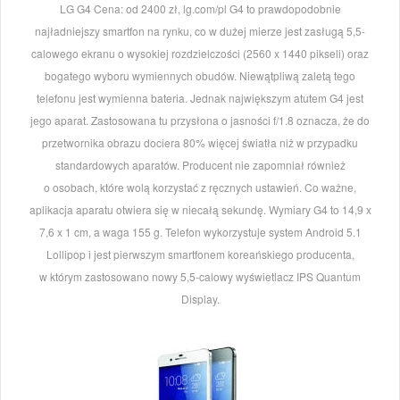
LG G4 Cena: od 2400 zł, lg.com/pl G4 to prawdopodobnie
najładniejszy smartfon na rynku, co w dużej mierze jest zasługą 5,5-
calowego ekranu o wysokiej rozdzielczości (2560 x 1440 pikseli) oraz
bogatego wyboru wymiennych obudów. Niewątpliwą zaletą tego
telefonu jest wymienna bateria. Jednak największym atutem G4 jest
jego aparat. Zastosowana tu przysłona o jasności f/1.8 oznacza, że do
przetwornika obrazu dociera 80% więcej światła niż w przypadku
standardowych aparatów. Producent nie zapomniał również
o osobach, które wolą korzystać z ręcznych ustawień. Co ważne,
aplikacja aparatu otwiera się w niecałą sekundę. Wymiary G4 to 14,9 x
7,6 x 1 cm, a waga 155 g. Telefon wykorzystuje system Android 5.1
Lollipop i jest pierwszym smartfonem koreańskiego producenta,
w którym zastosowano nowy 5,5-calowy wyświetlacz IPS Quantum
Display.