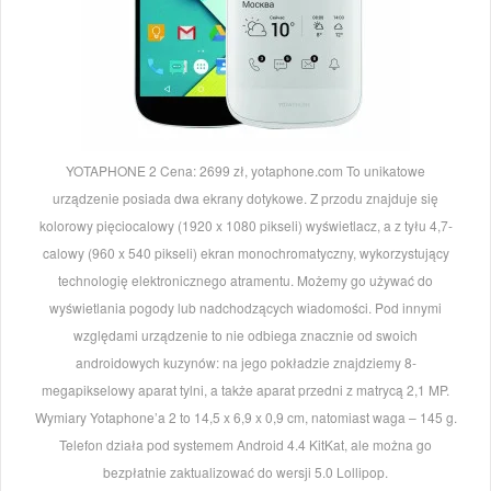
YOTAPHONE 2 Cena: 2699 zł, yotaphone.com To unikatowe
urządzenie posiada dwa ekrany dotykowe. Z przodu znajduje się
kolorowy pięciocalowy (1920 x 1080 pikseli) wyświetlacz, a z tyłu 4,7-
calowy (960 x 540 pikseli) ekran monochromatyczny, wykorzystujący
technologię elektronicznego atramentu. Możemy go używać do
wyświetlania pogody lub nadchodzących wiadomości. Pod innymi
względami urządzenie to nie odbiega znacznie od swoich
androidowych kuzynów: na jego pokładzie znajdziemy 8-
megapikselowy aparat tylni, a także aparat przedni z matrycą 2,1 MP.
Wymiary Yotaphone’a 2 to 14,5 x 6,9 x 0,9 cm, natomiast waga – 145 g.
Telefon działa pod systemem Android 4.4 KitKat, ale można go
bezpłatnie zaktualizować do wersji 5.0 Lollipop.