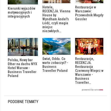
Hotele,
Restauracje w
Kierunki wyjazdów
RECENZJA. Vienna
Warszawie:
motywacyjnych i
House by
Przewodnik Magdy
integracyjnych
Wyndham Andel's
Gessler
Łódź, czyli magia
miejsc
niezwkłych…
Świat, Odda. Co
Restauracje,
Polska, Nowy bar
warto zobaczyć? -
RECENZJA.
Ether na dachu NYX
Business
Restauracja
Hotel Warsaw -
Traveller Poland
Czerwony Wieprz w
Business Traveller
Warszawie -
Poland
Business
Traveller…
PODOBNE TEMATY