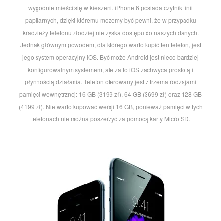
wygodnie mieści się w kieszeni. iPhone 6 posiada czytnik linii
papilarnych, dzięki któremu możemy być pewni, że w przypadku
kradzieży telefonu złodziej nie zyska dostępu do naszych danych.
Jednak głównym powodem, dla którego warto kupić ten telefon, jest
jego system operacyjny iOS. Być może Android jest nieco bardziej
konfigurowalnym systemem, ale za to iOS zachwyca prostotą i
płynnością działania. Telefon oferowany jest z trzema rodzajami
pamięci wewnętrznej: 16 GB (3199 zł), 64 GB (3699 zł) oraz 128 GB
(4199 zł). Nie warto kupować wersji 16 GB, ponieważ pamięci w tych
telefonach nie można poszerzyć za pomocą karty Micro SD.