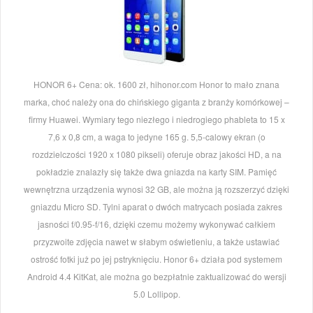
HONOR 6+ Cena: ok. 1600 zł, hihonor.com Honor to mało znana
marka, choć należy ona do chińskiego giganta z branży komórkowej –
firmy Huawei. Wymiary tego niezłego i niedrogiego phableta to 15 x
7,6 x 0,8 cm, a waga to jedyne 165 g. 5,5-calowy ekran (o
rozdzielczości 1920 x 1080 pikseli) oferuje obraz jakości HD, a na
pokładzie znalazły się także dwa gniazda na karty SIM. Pamięć
wewnętrzna urządzenia wynosi 32 GB, ale można ją rozszerzyć dzięki
gniazdu Micro SD. Tylni aparat o dwóch matrycach posiada zakres
jasności f/0.95-f/16, dzięki czemu możemy wykonywać całkiem
przyzwoite zdjęcia nawet w słabym oświetleniu, a także ustawiać
ostrość fotki już po jej pstryknięciu. Honor 6+ działa pod systemem
Android 4.4 KitKat, ale można go bezpłatnie zaktualizować do wersji
5.0 Lollipop.