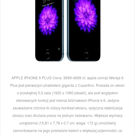
APPLE IPHONE 6 PLUS Cena: 3699-4699 zł, apple.com/pl Wersja 6
Plus jest pierwszym phabletem giganta z Cupertino. Posiada on ekran
o przekątnej 5,5 cala (1920 x 1080 pikseli), ale pod względem
oferowanych funkcji jest niemal bliźniakiem iPhone’a 6. Jedyne
zauważalne różnice to niższy kontrast ekranu, optyczna stabilizacja
obrazu oraz dłuższa praca na jednym ładowaniu. Większe wymiary
urządzenia (15,81 x 7,78 x 0,7 cm; waga: 172 g) umożliwiły
zamontowanie na jego pokładzie baterii o większej pojemności, co