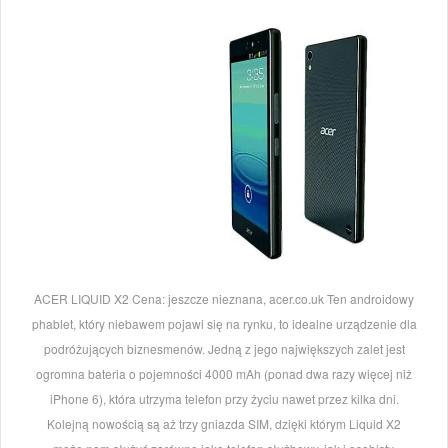
ACER LIQUID X2 Cena: jeszcze nieznana, acer.co.uk Ten androidowy
phablet, który niebawem pojawi się na rynku, to idealne urządzenie dla
podróżujących biznesmenów. Jedną z jego największych zalet jest
ogromna bateria o pojemności 4000 mAh (ponad dwa razy więcej niż
iPhone 6), która utrzyma telefon przy życiu nawet przez kilka dni.
Kolejną nowością są aż trzy gniazda SIM, dzięki którym Liquid X2