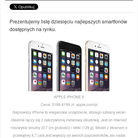
Prezentujemy listę dziesięciu najlepszych smartfonów
dostępnych na rynku.
APPLE IPHONE 6
Cena: 3199-4199 zł, apple.com/pl
Najnowszy iPhone to eleganckie urządzenie, którego szklany ekran
idealnie łączy się z zakrzywioną metalową obudową. Jest on również
niezwykle smukły (0,7 cm grubości) i lekki (129 g). Model z ekranem o
przekątnej 4,7 cala jest większy od swoich poprzedników, ale nadal