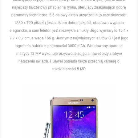
najlepszy budżetowy phablet na rynku, oferujący zaskakująco dobre
parametry techniczne. 5,5-calowy ekran urządzenia (o rozdzielczości
1280 x 720 pikseli) jest całkiem dobrej jakości, obudowa wygląda
elegancko, a sam telefon jest niezwykle smukły. Jego wymiary to 15,4 x
7,7 x 0,7 cm, a waga 165 g. Jednym z największych atutów G7 jest jego
ogromna bateria o pojemności 3000 mAh. Wbudowany aparat o
matrycy 13 MP wykonuje przyzwoite zdjęcia nawet przy słabym
natężeniu światła. Huawei posiada także przednią kamerę o
rozdzielczości 5 MP.