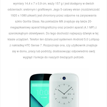
wymiary 14,4 x 7 x 0,9 cm, waży 157 g i jest dostępny w dwóch
odcieniach: srebrnym i grafitowym. Jego 5-calowy ekran (rozdzielczość
1920 x 1080 pikseli) jest chroniony przez odporne na zarysowania
szkło Gorilla Glass. Na pokładzie M9 znajduje się także 20-
megapikselowy aparat fotograficzny oraz przedni aparat (4,1 MP) z
szerokokątnym obiektywem. Do tego dochodzi najlepszy dźwięk w tej
klasie urządzeń. Telefon ten działa pod systemem Android 5.0 Lollipop
z nakładką HTC Sense 7. Rozpoznaje ona, czy użytkownik znajduje
się w domu, pracy lub podróży, dostosowując odpowiednio swój
wygląd i funkcje do naszych bieżących potrzeb.