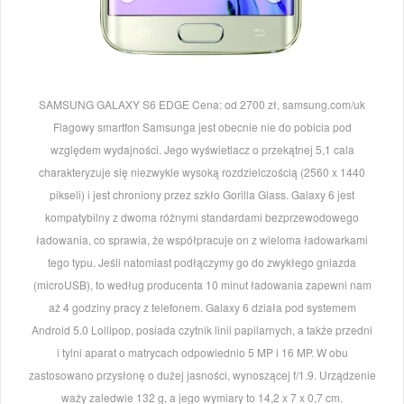
SAMSUNG GALAXY S6 EDGE Cena: od 2700 zł, samsung.com/uk
Flagowy smartfon Samsunga jest obecnie nie do pobicia pod
względem wydajności. Jego wyświetlacz o przekątnej 5,1 cala
charakteryzuje się niezwykle wysoką rozdzielczością (2560 x 1440
pikseli) i jest chroniony przez szkło Gorilla Glass. Galaxy 6 jest
kompatybilny z dwoma różnymi standardami bezprzewodowego
ładowania, co sprawia, że współpracuje on z wieloma ładowarkami
tego typu. Jeśli natomiast podłączymy go do zwykłego gniazda
(microUSB), to według producenta 10 minut ładowania zapewni nam
aż 4 godziny pracy z telefonem. Galaxy 6 działa pod systemem
Android 5.0 Lollipop, posiada czytnik linii papilarnych, a także przedni
i tylni aparat o matrycach odpowiednio 5 MP i 16 MP. W obu
zastosowano przysłonę o dużej jasności, wynoszącej f/1.9. Urządzenie
waży zaledwie 132 g, a jego wymiary to 14,2 x 7 x 0,7 cm.