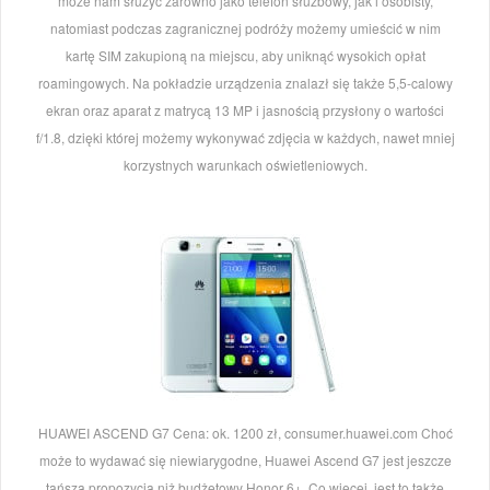
może nam służyć zarówno jako telefon służbowy, jak i osobisty,
natomiast podczas zagranicznej podróży możemy umieścić w nim
kartę SIM zakupioną na miejscu, aby uniknąć wysokich opłat
roamingowych. Na pokładzie urządzenia znalazł się także 5,5-calowy
ekran oraz aparat z matrycą 13 MP i jasnością przysłony o wartości
f/1.8, dzięki której możemy wykonywać zdjęcia w każdych, nawet mniej
korzystnych warunkach oświetleniowych.
HUAWEI ASCEND G7 Cena: ok. 1200 zł, consumer.huawei.com Choć
może to wydawać się niewiarygodne, Huawei Ascend G7 jest jeszcze
tańszą propozycją niż budżetowy Honor 6+. Co więcej, jest to także