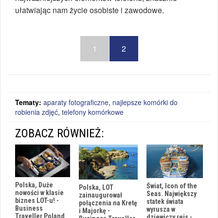
ułatwiając nam życie osobiste i zawodowe.
1
2
Tematy:
aparaty fotograficzne
,
najlepsze komórki do
robienia zdjęć
,
telefony komórkowe
ZOBACZ RÓWNIEŻ:
Polska, Duże
Świat, Icon of the
Polska, LOT
nowości w klasie
Seas. Największy
zainaugurował
biznes LOT-u! -
statek świata
połączenia na Kretę
Business
wyrusza w
i Majorkę -
Traveller Poland
dziewiczy rejs -