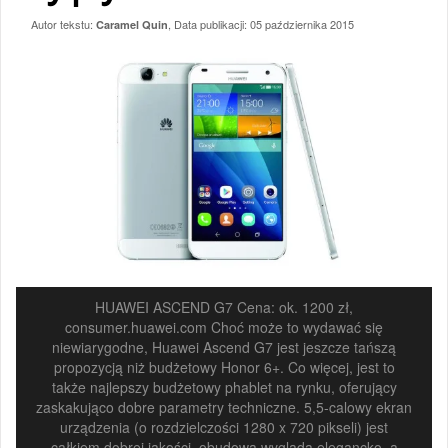
Autor tekstu:
, Data publikacji:
05 października 2015
Caramel Quin
HUAWEI ASCEND G7 Cena: ok. 1200 zł,
consumer.huawei.com Choć może to wydawać się
niewiarygodne, Huawei Ascend G7 jest jeszcze tańszą
propozycją niż budżetowy Honor 6+. Co więcej, jest to
także najlepszy budżetowy phablet na rynku, oferujący
zaskakująco dobre parametry techniczne. 5,5-calowy ekran
urządzenia (o rozdzielczości 1280 x 720 pikseli) jest
całkiem dobrej jakości, obudowa wygląda elegancko, a