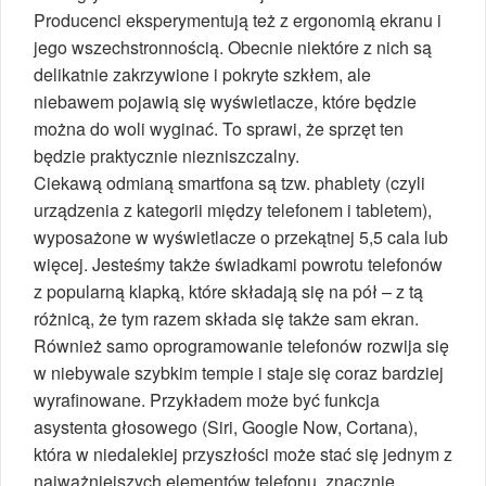
Producenci eksperymentują też z ergonomią ekranu i
jego wszechstronnością. Obecnie niektóre z nich są
delikatnie zakrzywione i pokryte szkłem, ale
niebawem pojawią się wyświetlacze, które będzie
można do woli wyginać. To sprawi, że sprzęt ten
będzie praktycznie niezniszczalny.
Ciekawą odmianą smartfona są tzw. phablety (czyli
urządzenia z kategorii między telefonem i tabletem),
wyposażone w wyświetlacze o przekątnej 5,5 cala lub
więcej. Jesteśmy także świadkami powrotu telefonów
z popularną klapką, które składają się na pół – z tą
różnicą, że tym razem składa się także sam ekran.
Również samo oprogramowanie telefonów rozwija się
w niebywale szybkim tempie i staje się coraz bardziej
wyrafinowane. Przykładem może być funkcja
asystenta głosowego (Siri, Google Now, Cortana),
która w niedalekiej przyszłości może stać się jednym z
najważniejszych elementów telefonu, znacznie