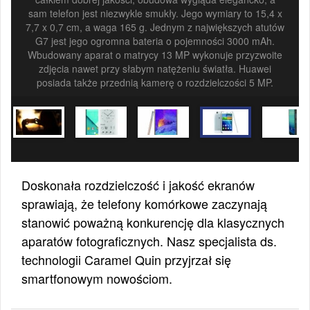
sam telefon jest niezwykle smukły. Jego wymiary to 15,4 x
7,7 x 0,7 cm, a waga 165 g. Jednym z największych atutów
G7 jest jego ogromna bateria o pojemności 3000 mAh.
Wbudowany aparat o matrycy 13 MP wykonuje przyzwoite
zdjęcia nawet przy słabym natężeniu światła. Huawei
posiada także przednią kamerę o rozdzielczości 5 MP.
Doskonała rozdzielczość i jakość ekranów
sprawiają, że telefony komórkowe zaczynają
stanowić poważną konkurencję dla klasycznych
aparatów fotograficznych. Nasz specjalista ds.
technologii Caramel Quin przyjrzał się
smartfonowym nowościom.