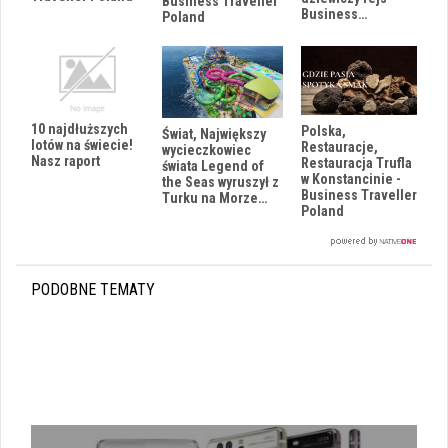
Business Traveller
Business…
Poland
10 najdłuższych
Polska,
Świat, Największy
lotów na świecie!
Restauracje,
wycieczkowiec
Nasz raport
Restauracja Trufla
świata Legend of
w Konstancinie -
the Seas wyruszył z
Business Traveller
Turku na Morze…
Poland
PODOBNE TEMATY