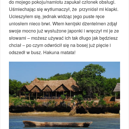
do mojego pokoju/namiotu zapukał członek obsługi.
Uśmiechając się wytłumaczył, że przyniósł mi klapki.
Ucieszyłem się, jednak widząc jego puste ręce
uniosłem nieco brwi. Wtem kenijski dżentelmen zdjął
swoje mocno już wysłużone japonki i wręczył mi je ze
słowami – możesz używać ich tak długo jak będziesz
chciał – po czym odwrócił się na bosej już pięcie i
odszedł w busz. Hakuna matata!