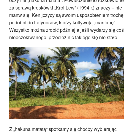
oczy filtr „hakuna matata”. Powiedzenie to rozsławione
za sprawą kreskówki „Król Lew” (1994 r.) znaczy – nie
martw się! Kenijczycy są swoim usposobieniem trochę
podobni do Latynosów, którzy kultywują „manianę”.
Wszystko można zrobić później a jeśli wydarzy się coś
nieoczekiwanego, przecież nic takiego się nie stało.
Z „hakuna matatą” spotkamy się choćby wybierając