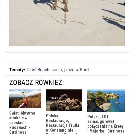
Tematy:
Diani Beach
,
kenia
,
plaże w Kenii
ZOBACZ RÓWNIEŻ:
Świat, Aktywne
Polska,
Polska, LOT
atrakcje w
Restauracje,
zainaugurował
czeskich
Restauracja Trufla
połączenia na Kretę
Rudawach -
w Konstancinie -
i Majorkę - Business
Business