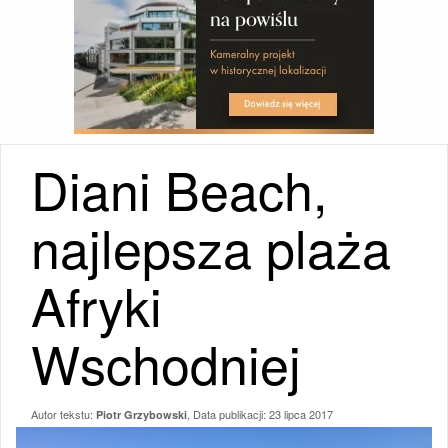
Diani Beach,
najlepsza plaża
Afryki
Wschodniej
Autor tekstu:
, Data publikacji:
23 lipca 2017
Piotr Grzybowski