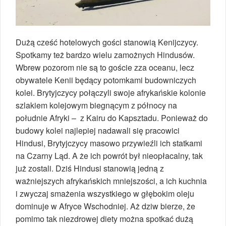
Dużą cześć hotelowych gości stanowią Kenijczycy.
Spotkamy też bardzo wielu zamożnych Hindusów.
Wbrew pozorom nie są to goście zza oceanu, lecz
obywatele Kenii będący potomkami budowniczych
kolei. Brytyjczycy połączyli swoje afrykańskie kolonie
szlakiem kolejowym biegnącym z północy na
południe Afryki – z Kairu do Kapsztadu. Ponieważ do
budowy kolei najlepiej nadawali się pracowici
Hindusi, Brytyjczycy masowo przywieźli ich statkami
na Czarny Ląd. A że ich powrót był nieopłacalny, tak
już zostali. Dziś Hindusi stanowią jedną z
ważniejszych afrykańskich mniejszości, a ich kuchnia
i zwyczaj smażenia wszystkiego w głębokim oleju
dominuje w Afryce Wschodniej. Aż dziw bierze, że
pomimo tak niezdrowej diety można spotkać dużą