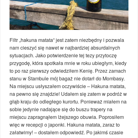
Filtr „hakuna matata” jest zatem niezbędny i pozwala
nam cieszyć się nawet w najbardziej absurdalnych
sytuacjach. Jako potwierdzenie tej tezy przytoczę
przygodę, która spotkała mnie w roku ubiegłym, kiedy
to po raz pierwszy odwiedziłem Kenię. Przez zamach
stanu w Stambule mój bagaż nie dotarł do Mombasy.
Na miejscu usłyszałem oczywiście – Hakuna matata,
na pewno się znajdzie! Udałem się zatem w podróż w
głąb kraju do odległego kurortu. Ponieważ miałem na
sobie jedynie nadające się do buszu trapery na
miejscu zapragnąłem lżejszego obuwia. Poprosiłem
więc w recepcji o japonki. Hakuna matata, zaraz to
załatwimy! – dostałem odpowiedź. Po jakimś czasie