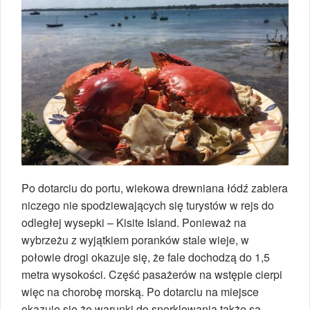
Po dotarciu do portu, wiekowa drewniana łódź zabiera
niczego nie spodziewających się turystów w rejs do
odległej wysepki – Kisite Island. Ponieważ na
wybrzeżu z wyjątkiem poranków stale wieje, w
połowie drogi okazuje się, że fale dochodzą do 1,5
metra wysokości. Część pasażerów na wstępie cierpi
więc na chorobę morską. Po dotarciu na miejsce
okazuje się że warunki do snorklowania także są