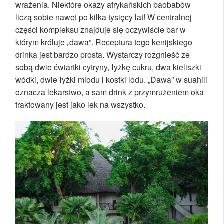
wrażenia. Niektóre okazy afrykańskich baobabów
liczą sobie nawet po kilka tysięcy lat! W centralnej
części kompleksu znajduje się oczywiście bar w
którym króluje „dawa”. Receptura tego kenijskiego
drinka jest bardzo prosta. Wystarczy rozgnieść ze
sobą dwie ćwiartki cytryny, łyżkę cukru, dwa kieliszki
wódki, dwie łyżki miodu i kostki lodu. „Dawa” w suahili
oznacza lekarstwo, a sam drink z przymrużeniem oka
traktowany jest jako lek na wszystko.