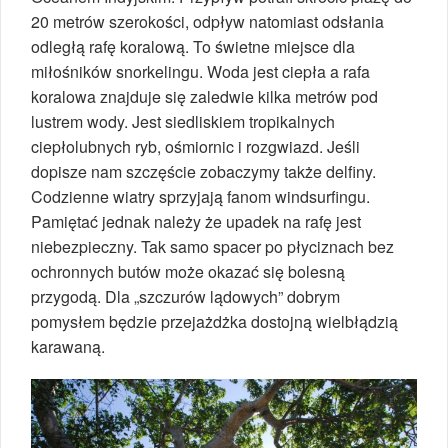
20 metrów szerokości, odpływ natomiast odsłania
odległą rafę koralową. To świetne miejsce dla
miłośników snorkelingu. Woda jest ciepła a rafa
koralowa znajduje się zaledwie kilka metrów pod
lustrem wody. Jest siedliskiem tropikalnych
ciepłolubnych ryb, ośmiornic i rozgwiazd. Jeśli
dopisze nam szczęście zobaczymy także delfiny.
Codzienne wiatry sprzyjają fanom windsurfingu.
Pamiętać jednak należy że upadek na rafę jest
niebezpieczny. Tak samo spacer po płyciznach bez
ochronnych butów może okazać się bolesną
przygodą. Dla „szczurów lądowych” dobrym
pomysłem będzie przejażdżka dostojną wielbłądzią
karawaną.