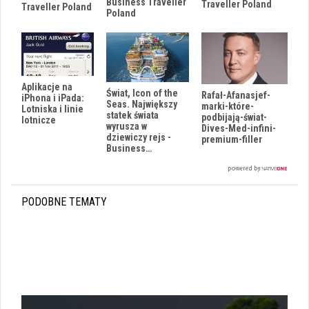
Business Traveller
Traveller Poland
Traveller Poland
Poland
Aplikacje na
Świat, Icon of the
Rafał-Afanasjef-
iPhona i iPada:
Seas. Największy
marki-które-
Lotniska i linie
statek świata
podbijają-świat-
lotnicze
wyrusza w
Dives-Med-infini-
dziewiczy rejs -
premium-filler
Business…
PODOBNE TEMATY