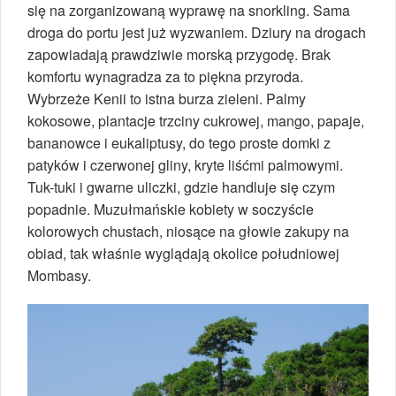
się na zorganizowaną wyprawę na snorkling. Sama
droga do portu jest już wyzwaniem. Dziury na drogach
zapowiadają prawdziwie morską przygodę. Brak
komfortu wynagradza za to piękna przyroda.
Wybrzeże Kenii to istna burza zieleni. Palmy
kokosowe, plantacje trzciny cukrowej, mango, papaje,
bananowce i eukaliptusy, do tego proste domki z
patyków i czerwonej gliny, kryte liśćmi palmowymi.
Tuk-tuki i gwarne uliczki, gdzie handluje się czym
popadnie. Muzułmańskie kobiety w soczyście
kolorowych chustach, niosące na głowie zakupy na
obiad, tak właśnie wyglądają okolice południowej
Mombasy.