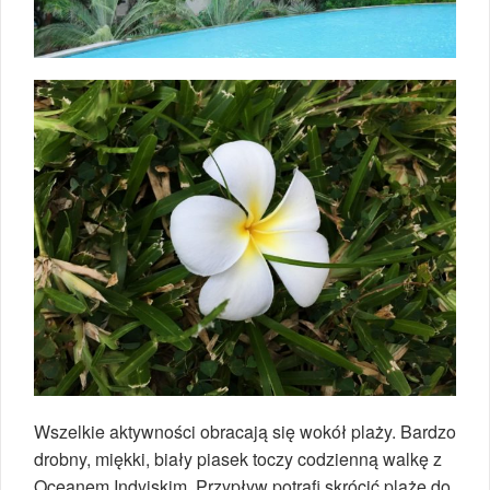
Wszelkie aktywności obracają się wokół plaży. Bardzo
drobny, miękki, biały piasek toczy codzienną walkę z
Oceanem Indyjskim. Przypływ potrafi skrócić plażę do