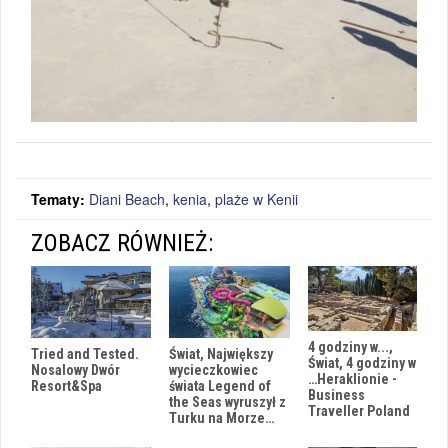
Tematy:
Diani Beach
,
kenia
,
plaże w Kenii
ZOBACZ RÓWNIEŻ:
4 godziny w...,
Tried and Tested.
Świat, Największy
Świat, 4 godziny w
Nosalowy Dwór
wycieczkowiec
…Heraklionie -
Resort&Spa
świata Legend of
Business
the Seas wyruszył z
Traveller Poland
Turku na Morze…