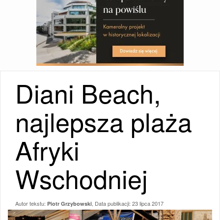
Diani Beach,
najlepsza plaża
Afryki
Wschodniej
Autor tekstu:
, Data publikacji:
23 lipca 2017
Piotr Grzybowski