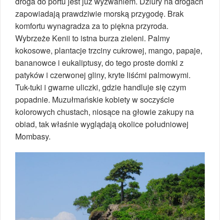
droga do portu jest już wyzwaniem. Dziury na drogach
zapowiadają prawdziwie morską przygodę. Brak
komfortu wynagradza za to piękna przyroda.
Wybrzeże Kenii to istna burza zieleni. Palmy
kokosowe, plantacje trzciny cukrowej, mango, papaje,
bananowce i eukaliptusy, do tego proste domki z
patyków i czerwonej gliny, kryte liśćmi palmowymi.
Tuk-tuki i gwarne uliczki, gdzie handluje się czym
popadnie. Muzułmańskie kobiety w soczyście
kolorowych chustach, niosące na głowie zakupy na
obiad, tak właśnie wyglądają okolice południowej
Mombasy.