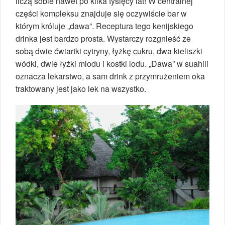
liczą sobie nawet po kilka tysięcy lat! W centralnej
części kompleksu znajduje się oczywiście bar w
którym króluje „dawa”. Receptura tego kenijskiego
drinka jest bardzo prosta. Wystarczy rozgnieść ze
sobą dwie ćwiartki cytryny, łyżkę cukru, dwa kieliszki
wódki, dwie łyżki miodu i kostki lodu. „Dawa” w suahili
oznacza lekarstwo, a sam drink z przymrużeniem oka
traktowany jest jako lek na wszystko.