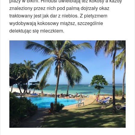
plaży w bikini. Hindusi uwielbiają też kokosy a każdy
znaleziony przez nich pod palmą dojrzały okaz
traktowany jest jak dar z niebios. Z pietyzmem
wydobywają kokosowy miąższ, szczególnie
delektując się mleczkiem.