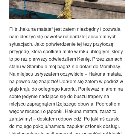
Filtr „hakuna matata” jest zatem niezbędny i pozwala
nam cieszyć się nawet w najbardziej absurdalnych
sytuacjach. Jako potwierdzenie tej tezy przytoczę
przygodę, która spotkała mnie w roku ubiegłym, kiedy
to po raz pierwszy odwiedziłem Kenię. Przez zamach
stanu w Stambule mój bagaż nie dotarł do Mombasy.
Na miejscu usłyszałem oczywiście – Hakuna matata,
na pewno się znajdzie! Udałem się zatem w podróż w
głąb kraju do odległego kurortu. Ponieważ miałem na
sobie jedynie nadające się do buszu trapery na
miejscu zapragnąłem lżejszego obuwia. Poprosiłem
więc w recepcji o japonki. Hakuna matata, zaraz to
załatwimy! – dostałem odpowiedź. Po jakimś czasie
do mojego pokoju/namiotu zapukał członek obsługi.
Uśmiechając się wytłumaczył, że przyniósł mi klapki.