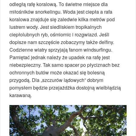
odległą rafę koralową. To świetne miejsce dla
miłośników snorkelingu. Woda jest ciepła a rafa
koralowa znajduje się zaledwie kilka metrów pod
lustrem wody. Jest siedliskiem tropikalnych
ciepłolubnych ryb, ośmiornic i rozgwiazd. Jeśli
dopisze nam szczęście zobaczymy także delfiny.
Codzienne wiatry sprzyjają fanom windsurfingu.
Pamiętać jednak należy że upadek na rafę jest
niebezpieczny. Tak samo spacer po płyciznach bez
ochronnych butów może okazać się bolesną
przygodą. Dla „szczurów lądowych” dobrym
pomysłem będzie przejażdżka dostojną wielbłądzią
karawaną.