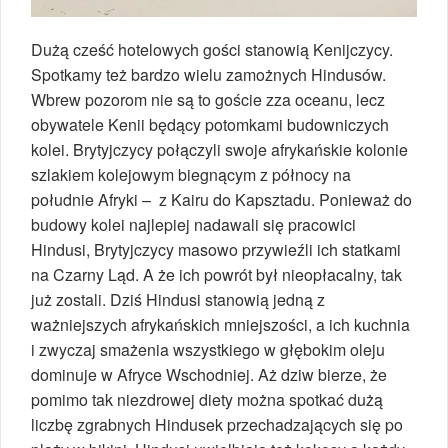
Dużą cześć hotelowych gości stanowią Kenijczycy.
Spotkamy też bardzo wielu zamożnych Hindusów.
Wbrew pozorom nie są to goście zza oceanu, lecz
obywatele Kenii będący potomkami budowniczych
kolei. Brytyjczycy połączyli swoje afrykańskie kolonie
szlakiem kolejowym biegnącym z północy na
południe Afryki – z Kairu do Kapsztadu. Ponieważ do
budowy kolei najlepiej nadawali się pracowici
Hindusi, Brytyjczycy masowo przywieźli ich statkami
na Czarny Ląd. A że ich powrót był nieopłacalny, tak
już zostali. Dziś Hindusi stanowią jedną z
ważniejszych afrykańskich mniejszości, a ich kuchnia
i zwyczaj smażenia wszystkiego w głębokim oleju
dominuje w Afryce Wschodniej. Aż dziw bierze, że
pomimo tak niezdrowej diety można spotkać dużą
liczbę zgrabnych Hindusek przechadzających się po