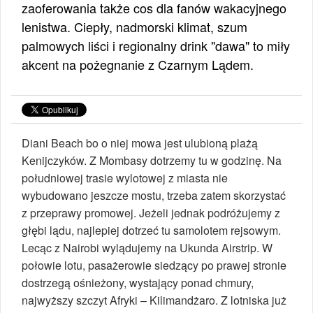
zaoferowania także cos dla fanów wakacyjnego
lenistwa. Ciepły, nadmorski klimat, szum
palmowych liści i regionalny drink "dawa" to miły
akcent na pożegnanie z Czarnym Lądem.
Diani Beach bo o niej mowa jest ulubioną plażą
Kenijczyków. Z Mombasy dotrzemy tu w godzinę. Na
południowej trasie wylotowej z miasta nie
wybudowano jeszcze mostu, trzeba zatem skorzystać
z przeprawy promowej. Jeżeli jednak podróżujemy z
głębi lądu, najlepiej dotrzeć tu samolotem rejsowym.
Lecąc z Nairobi wylądujemy na Ukunda Airstrip. W
połowie lotu, pasażerowie siedzący po prawej stronie
dostrzegą ośnieżony, wystający ponad chmury,
najwyższy szczyt Afryki – Kilimandżaro. Z lotniska już