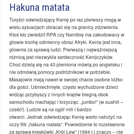
Hakuna matata
Turyści odwiedzający Kenię po raz pierwszy mogą w
wielu sytuacjach obracać się na granicy zdziwienia.
Ktoś kto zwiedził RPA czy Namibię ma zakodowany w
głowie trochę odmienny obraz Afryki. Kenia jest inna,
głownie za sprawą ludzi. Pierwszą i najważniejszą
różnicą jest niezwykła serdeczność Kenijczyków.
Choć dzielą się na 43 plemiona mówią po angielsku i
nie odmówią pomocy podróżnikowi w potrzebie.
Masajowie mają nawet w swojej chacie osobne lóżko
dla gości. Uśmiechnięte, często wychudzone dzieci
widząc przybyszy z innych krajów biegną obok
samochodu machając i krzycząc: „jumbo!” (w suahili –
cześć!). Ludzie są na ogół mili i bardzo
otwarci. Jednak odwiedzając Kenię warto nałożyć na
oczy filtr „hakuna matata”. Powiedzenie to rozsławione
za sprawą kreskówki „Król Lew” (1994 r.) znaczy – nie