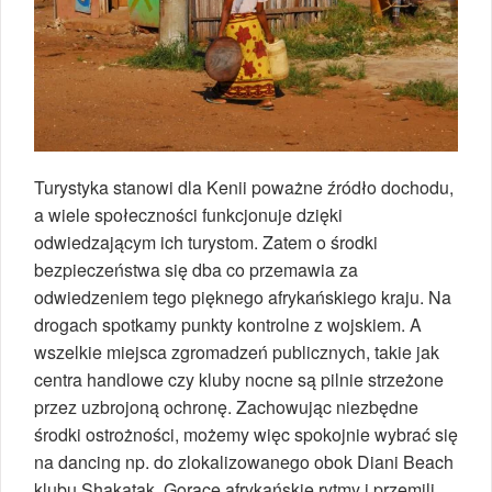
Turystyka stanowi dla Kenii poważne źródło dochodu,
a wiele społeczności funkcjonuje dzięki
odwiedzającym ich turystom. Zatem o środki
bezpieczeństwa się dba co przemawia za
odwiedzeniem tego pięknego afrykańskiego kraju. Na
drogach spotkamy punkty kontrolne z wojskiem. A
wszelkie miejsca zgromadzeń publicznych, takie jak
centra handlowe czy kluby nocne są pilnie strzeżone
przez uzbrojoną ochronę. Zachowując niezbędne
środki ostrożności, możemy więc spokojnie wybrać się
na dancing np. do zlokalizowanego obok Diani Beach
klubu Shakatak. Gorące afrykańskie rytmy i przemili