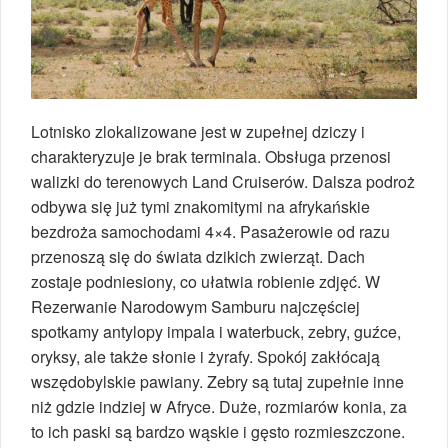
Lotnisko zlokalizowane jest w zupełnej dziczy i
charakteryzuje je brak terminala. Obsługa przenosi
walizki do terenowych Land Cruiserów. Dalsza podroż
odbywa się już tymi znakomitymi na afrykańskie
bezdroża samochodami 4×4. Pasażerowie od razu
przenoszą się do świata dzikich zwierząt. Dach
zostaje podniesiony, co ułatwia robienie zdjęć. W
Rezerwanie Narodowym Samburu najczęściej
spotkamy antylopy impala i waterbuck, zebry, guźce,
oryksy, ale także słonie i żyrafy. Spokój zakłócają
wszędobylskie pawiany. Zebry są tutaj zupełnie inne
niż gdzie indziej w Afryce. Duże, rozmiarów konia, za
to ich paski są bardzo wąskie i gęsto rozmieszczone.