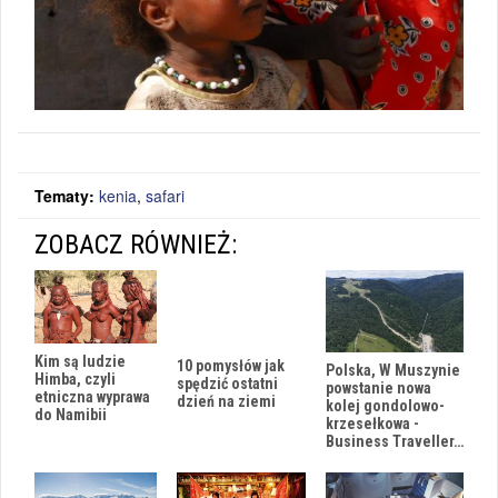
Tematy:
kenia
,
safari
ZOBACZ RÓWNIEŻ:
Kim są ludzie
10 pomysłów jak
Polska, W Muszynie
Himba, czyli
spędzić ostatni
powstanie nowa
etniczna wyprawa
dzień na ziemi
kolej gondolowo-
do Namibii
krzesełkowa -
Business Traveller…