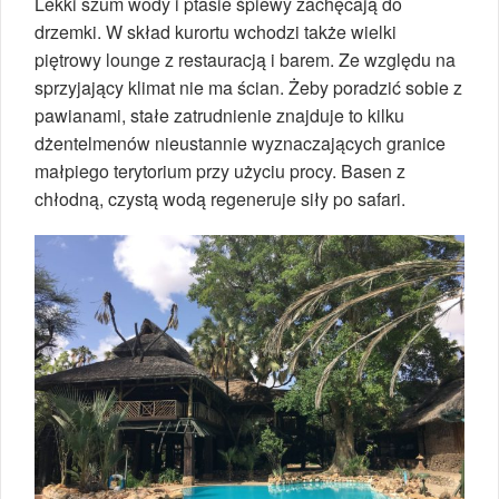
Lekki szum wody i ptasie śpiewy zachęcają do
drzemki. W skład kurortu wchodzi także wielki
piętrowy lounge z restauracją i barem. Ze względu na
sprzyjający klimat nie ma ścian. Żeby poradzić sobie z
pawianami, stałe zatrudnienie znajduje to kilku
dżentelmenów nieustannie wyznaczających granice
małpiego terytorium przy użyciu procy. Basen z
chłodną, czystą wodą regeneruje siły po safari.