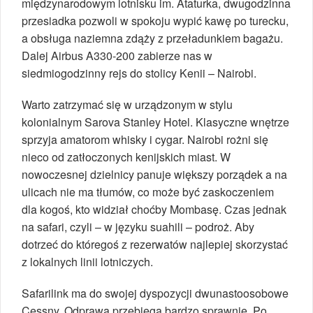
międzynarodowym lotnisku im. Ataturka, dwugodzinna
przesiadka pozwoli w spokoju wypić kawę po turecku,
a obsługa naziemna zdąży z przeładunkiem bagażu.
Dalej Airbus A330-200 zabierze nas w
siedmiogodzinny rejs do stolicy Kenii – Nairobi.
Warto zatrzymać się w urządzonym w stylu
kolonialnym Sarova Stanley Hotel. Klasyczne wnętrze
sprzyja amatorom whisky i cygar. Nairobi rożni się
nieco od zatłoczonych kenijskich miast. W
nowoczesnej dzielnicy panuje większy porządek a na
ulicach nie ma tłumów, co może być zaskoczeniem
dla kogoś, kto widział choćby Mombasę. Czas jednak
na safari, czyli – w języku suahili – podroż. Aby
dotrzeć do któregoś z rezerwatów najlepiej skorzystać
z lokalnych linii lotniczych.
Safarilink ma do swojej dyspozycji dwunastoosobowe
Cessny. Odprawa przebiega bardzo sprawnie. Po