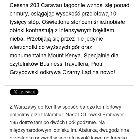
Cessna 208 Caravan łagodnie wznosi się ponad
chmury, osiągając wysokość przelotową 10
tysięcy stóp. Oświetlone słońcem śnieżnobiałe
obłoki kontrastują z intensywnym błękitem
nieba. Przebijają się przez nie jedynie
wierzchołki co wyższych gór oraz
monumentalna Mount Kenya. Specjalnie dla
czytelników Business Travellera, Piotr
Grzybowski odkrywa Czarny Ląd na nowo!
Z Warszawy do Kenii w sposób bardzo komfortowy
polecimy przez Istambuł. Nasz LOT-owski Embrayer
195 dotrze tam po dwóch i pół godzinie. Na
międzynarodowym lotnisku im. Ataturka, dwugodzinna
przesiadka pozwoli w spokoju wypić kawę po turecku,