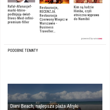
Rafał-Afanasjef-
Kim są ludzie
Restauracje,
marki-które-
Himba, czyli
RECENZJA.
podbijają-świat-
etniczna wyprawa
Restauracja
Dives-Med-infini-
do Namibii
Czerwony Wieprz w
premium-filler
Warszawie -
Business
Traveller…
PODOBNE TEMATY
Diani Beach, najlepsza plaża Afryki