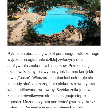
Rytm dnia obraca się wokół porannego i wieczornego
wyjazdu na oglądanie dzikiej zwierzyny oraz
spożywania znakomitych posiłków. Przez resztę
czasu wskazany jest wypoczynek i zimne kenijskie
piwo „Tusker”. Wieczorami natomiast celebruje się
zachody słońca, szczególnie piękne w towarzystwie
wina i grillowanej wołowiny. Szybko znikające w
klimacie równikowym słońce zastępuje ciepłe
ognisko. Można przy nim podziwiać gwiazdy i krzyż
południa. Wszystko to przy odgłosach dzikiej