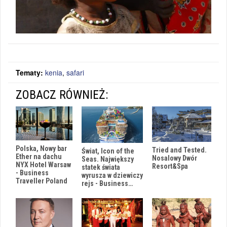
Tematy:
kenia
,
safari
ZOBACZ RÓWNIEŻ:
Polska, Nowy bar
Tried and Tested.
Świat, Icon of the
Ether na dachu
Nosalowy Dwór
Seas. Największy
NYX Hotel Warsaw
Resort&Spa
statek świata
- Business
wyrusza w dziewiczy
Traveller Poland
rejs - Business…