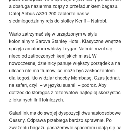
a obsługa naziemna zdąży z przeładunkiem bagażu.
Dalej Airbus A330-200 zabierze nas w
siedmiogodzinny rejs do stolicy Kenii – Nairobi.
Warto zatrzymać się w urządzonym w stylu
kolonialnym Sarova Stanley Hotel. Klasyczne wnętrze
sprzyja amatorom whisky i cygar. Nairobi rożni się
nieco od zatłoczonych kenijskich miast. W
nowoczesnej dzielnicy panuje większy porządek a na
ulicach nie ma tłumów, co może być zaskoczeniem
dla kogoś, kto widział choćby Mombasę. Czas jednak
na safari, czyli – w języku suahili – podroż. Aby
dotrzeć do któregoś z rezerwatów najlepiej skorzystać
z lokalnych linii lotniczych.
Safarilink ma do swojej dyspozycji dwunastoosobowe
Cessny. Odprawa przebiega bardzo sprawnie. Po
zważeniu bagażu pasażerowie spacerem udają się na