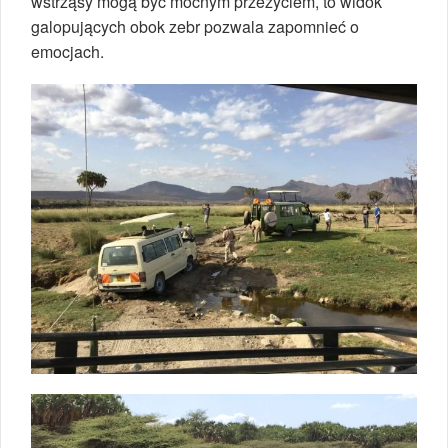
wstrząsy mogą być mocnym przeżyciem, to widok
galopujących obok zebr pozwala zapomnieć o
emocjach.