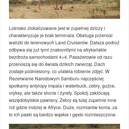
Lotnisko zlokalizowane jest w zupełnej dziczy i
charakteryzuje je brak terminala. Obsługa przenosi
walizki do terenowych Land Cruiserów. Dalsza podroż
odbywa się już tymi znakomitymi na afrykańskie
bezdroża samochodami 4×4. Pasażerowie od razu
przenoszą się do świata dzikich zwierząt. Dach
zostaje podniesiony, co ułatwia robienie zdjęć. W
Rezerwanie Narodowym Samburu najczęściej
spotkamy antylopy impala i waterbuck, zebry, guźce,
oryksy, ale także słonie i żyrafy. Spokój zakłócają
wszędobylskie pawiany. Zebry są tutaj zupełnie inne
niż gdzie indziej w Afryce. Duże, rozmiarów konia, za
to ich paski są bardzo wąskie i gęsto rozmieszczone.