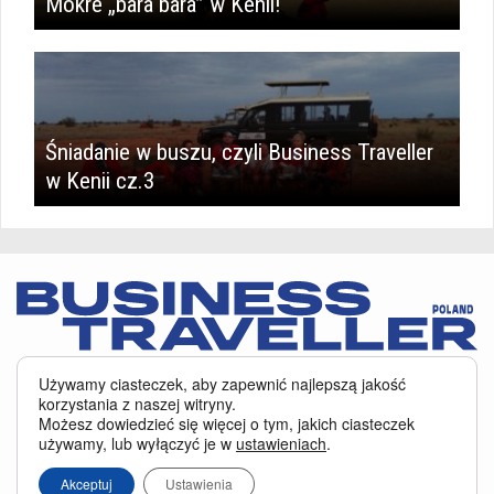
Mokre „bara bara” w Kenii!
Śniadanie w buszu, czyli Business Traveller
w Kenii cz.3
Serwis BusinessTraveller.pl wykorzystuje pliki cookies
oraz inne
Używamy ciasteczek, aby zapewnić najlepszą jakość
technologie o analogicznym charakterze, przede wszystkim w celu
korzystania z naszej witryny.
zapewnienia Państwu najlepszej jakości oferowanych usług, a ponadto w
Możesz dowiedzieć się więcej o tym, jakich ciasteczek
celach statystycznych i reklamowych. Korzystanie z serwisu oznacza, że pliki
używamy, lub wyłączyć je w
ustawieniach
.
te będą zapisywane w Państwa komputerze. Więcej na temat
plików cookies
.
Właścicielem serwisu jest firma Business Traveller Central Europe Sp. z o.o.
Akceptuj
Ustawienia