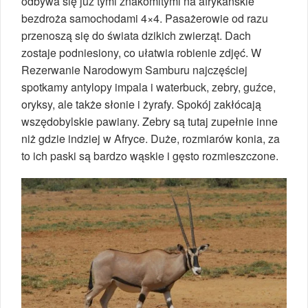
odbywa się już tymi znakomitymi na afrykańskie
bezdroża samochodami 4×4. Pasażerowie od razu
przenoszą się do świata dzikich zwierząt. Dach
zostaje podniesiony, co ułatwia robienie zdjęć. W
Rezerwanie Narodowym Samburu najczęściej
spotkamy antylopy impala i waterbuck, zebry, guźce,
oryksy, ale także słonie i żyrafy. Spokój zakłócają
wszędobylskie pawiany. Zebry są tutaj zupełnie inne
niż gdzie indziej w Afryce. Duże, rozmiarów konia, za
to ich paski są bardzo wąskie i gęsto rozmieszczone.