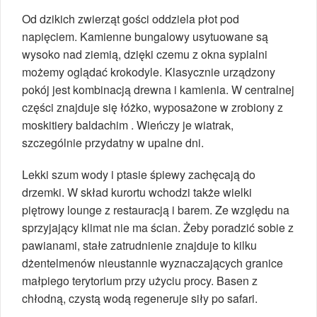
Od dzikich zwierząt gości oddziela płot pod
napięciem. Kamienne bungalowy usytuowane są
wysoko nad ziemią, dzięki czemu z okna sypialni
możemy oglądać krokodyle. Klasycznie urządzony
pokój jest kombinacją drewna i kamienia. W centralnej
części znajduje się łóżko, wyposażone w zrobiony z
moskitiery baldachim . Wieńczy je wiatrak,
szczególnie przydatny w upalne dni.
Lekki szum wody i ptasie śpiewy zachęcają do
drzemki. W skład kurortu wchodzi także wielki
piętrowy lounge z restauracją i barem. Ze względu na
sprzyjający klimat nie ma ścian. Żeby poradzić sobie z
pawianami, stałe zatrudnienie znajduje to kilku
dżentelmenów nieustannie wyznaczających granice
małpiego terytorium przy użyciu procy. Basen z
chłodną, czystą wodą regeneruje siły po safari.