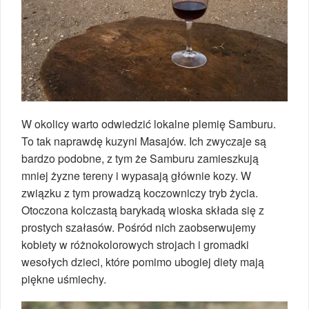
W okolicy warto odwiedzić lokalne plemię Samburu.
To tak naprawdę kuzyni Masajów. Ich zwyczaje są
bardzo podobne, z tym że Samburu zamieszkują
mniej żyzne tereny i wypasają głównie kozy. W
związku z tym prowadzą koczowniczy tryb życia.
Otoczona kolczastą barykadą wioska składa się z
prostych szałasów. Pośród nich zaobserwujemy
kobiety w różnokolorowych strojach i gromadki
wesołych dzieci, które pomimo ubogiej diety mają
piękne uśmiechy.