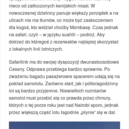
nieco od zatłoczonych kenijskich miast. W
nowoczesnej dzielnicy panuje większy porządek a na
ulicach nie ma tłumów, co może być zaskoczeniem
dla kogoś, kto widział choćby Mombasę. Czas jednak
na safari, czyli – w języku suahili – podroż. Aby
dotrzeć do któregoś z rezerwatów najlepiej skorzystać
z lokalnych linii lotniczych.
Safarilink ma do swojej dyspozycji dwunastoosobowe
Cessny. Odprawa przebiega bardzo sprawnie. Po
zważeniu bagażu pasażerowie spacerem udają się na
pokład samolotu. Zarówno start, jak i półtoragodzinny
lot są bardzo przyjemne. Niewielkich rozmiarów
samolot musi przebić się co prawda przez chmury,
których o tej porze roku jest nad Nairobi sporo, jednak
przez większą część lotu łagodnie „płynie” się w dal.