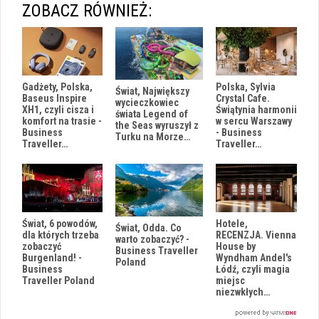
ZOBACZ RÓWNIEŻ:
Gadżety, Polska,
Polska, Sylvia
Świat, Największy
Baseus Inspire
Crystal Cafe.
wycieczkowiec
XH1, czyli cisza i
Świątynia harmonii
świata Legend of
komfort na trasie -
w sercu Warszawy
the Seas wyruszył z
Business
- Business
Turku na Morze…
Traveller…
Traveller…
Świat, 6 powodów,
Hotele,
Świat, Odda. Co
dla których trzeba
RECENZJA. Vienna
warto zobaczyć? -
zobaczyć
House by
Business Traveller
Burgenland! -
Wyndham Andel's
Poland
Business
Łódź, czyli magia
Traveller Poland
miejsc
niezwkłych…