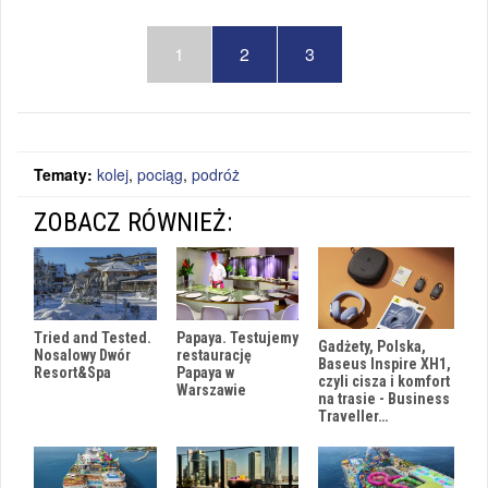
1
2
3
Tematy:
kolej
,
pociąg
,
podróż
ZOBACZ RÓWNIEŻ:
Papaya. Testujemy
Tried and Tested.
Gadżety, Polska,
restaurację
Nosalowy Dwór
Baseus Inspire XH1,
Papaya w
Resort&Spa
czyli cisza i komfort
Warszawie
na trasie - Business
Traveller…