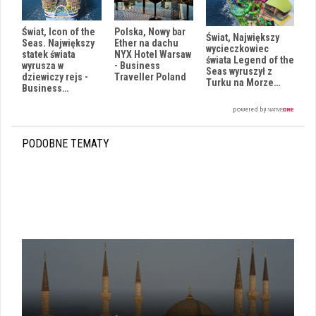
Polska, Nowy bar
Świat, Icon of the
Świat, Największy
Ether na dachu
Seas. Największy
wycieczkowiec
NYX Hotel Warsaw
statek świata
świata Legend of the
- Business
wyrusza w
Seas wyruszył z
Traveller Poland
dziewiczy rejs -
Turku na Morze…
Business…
PODOBNE TEMATY