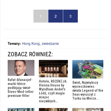
1
2
3
Tematy:
Hong Kong
,
zwiedzanie
ZOBACZ RÓWNIEŻ:
Rafał-Afanasjef-
Hotele, RECENZJA.
Świat, Największy
marki-które-
Vienna House by
wycieczkowiec
podbijają-świat-
Wyndham Andel's
świata Legend of the
Dives-Med-infini-
Łódź, czyli magia
Seas wyruszył z
premium-filler
miejsc
Turku na Morze…
niezwkłych…