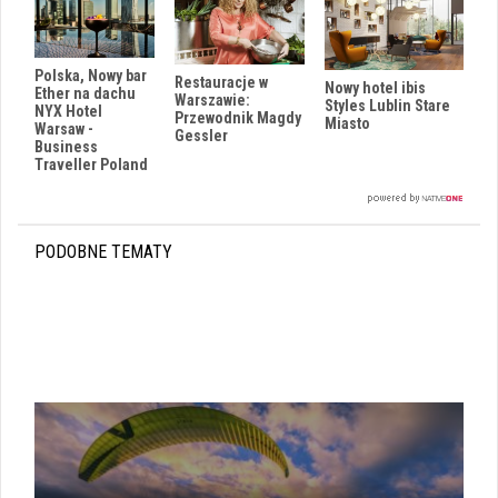
Polska, Nowy bar
Restauracje w
Nowy hotel ibis
Ether na dachu
Warszawie:
Styles Lublin Stare
NYX Hotel
Przewodnik Magdy
Miasto
Warsaw -
Gessler
Business
Traveller Poland
i
PODOBNE TEMATY