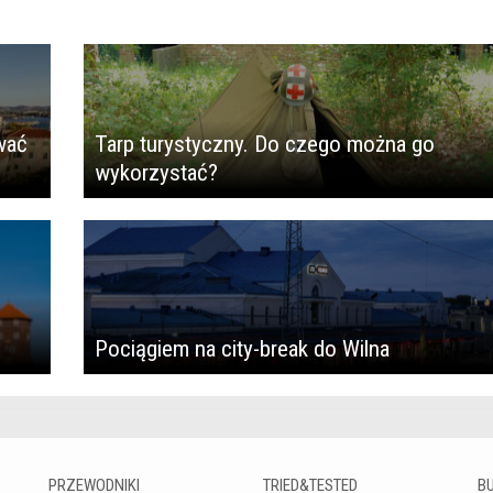
wać
Tarp turystyczny. Do czego można go
wykorzystać?
Pociągiem na city-break do Wilna
PRZEWODNIKI
TRIED&TESTED
B