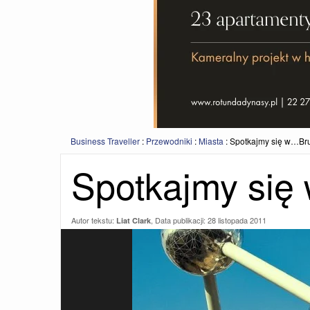
Business Traveller
:
Przewodniki
:
Miasta
:
Spotkajmy się w…Bru
Spotkajmy się
Autor tekstu:
, Data publikacji:
28 listopada 2011
Liat Clark