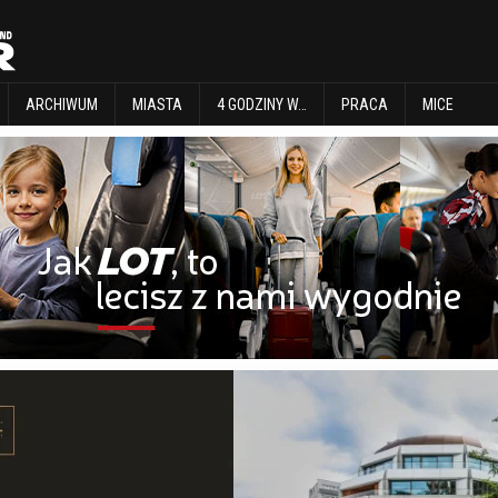
EXPLORE
ARCHIWUM
MIASTA
4 GODZINY W…
PRACA
MICE
ARCHIWUM
MIASTA
4 GODZINY W…
PRACA
MICE