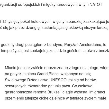
rganizacji europejskich i międzynarodowych, w tym NATO i
i 12 tysięcy pokoi hotelowych, więc tym bardziej zaskakujące je
ać się jak przez dżunglę, zasłaniając się aktówką niczym tarczą,
 godziny drogi pociągiem z Londynu, Paryża i Amsterdamu, to
empo życia jest spokojniejsze, ludzie gościnni, a piwa z beczk
Miasto jest oczywiście dobrze znane z tego ostatniego, więc
na gotyckim placu Grand Place, wpisanym na listę
Światowego Dziedzictwo UNESCO, roi się od barów,
serwujących różnorodne gatunki piwa. Co ciekawe,
gastronomiczna renoma Brukseli ciągle wzrasta. Imigranci
przemienili tutejsze ciche dzielnice w tętniące życiem małe