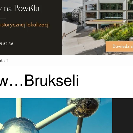
kseli
 w…Brukseli