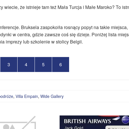
 wiecie, że istnieje tam też Mała Turcja i Małe Maroko? To ist
nferencje. Bruksela zaspokoiła rosnący popyt na takie miejsca,
ynki w centra, gdzie zawsze coś się dzieje. Poniżej lista miejs
 imprezy lub szkolenie w stolicy Belgii.
3
4
5
6
podróże
,
Villa Empain
,
Wide Gallery