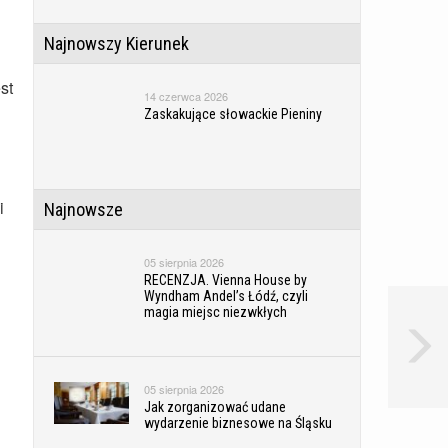
Najnowszy Kierunek
st
14 czerwca 2026
Zaskakujące słowackie Pieniny
i
Najnowsze
05 sierpnia 2026
RECENZJA. Vienna House by
Wyndham Andel’s Łódź, czyli
magia miejsc niezwkłych
05 sierpnia 2026
Jak zorganizować udane
wydarzenie biznesowe na Śląsku