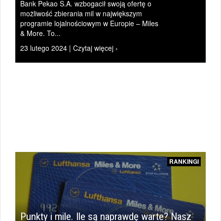
Bank Pekao S.A. wzbogacił swoją ofertę o
|
możliwość zbierania mil w największym
programie lojalnościowym w Europie – Miles
& More. To...
23 lutego 2024 | Czytaj więcej ›
ZAPYTAJ
PIOTRA
|
RANKINGI
Punkty i mile. Ile są naprawdę warte? Nasz