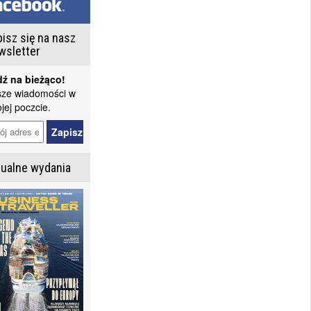
isz się na nasz
wsletter
ź na bieżąco!
ze wiadomości w
jej poczcie.
tualne wydania