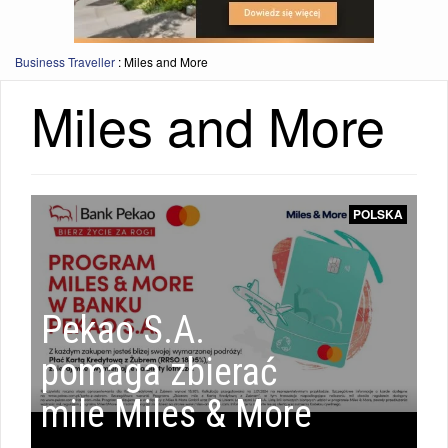
Business Traveller
:
Miles and More
Miles and More
ŚWIAT
POLSKA
|
i
Pekao S.A.
RAPORTY
pomaga zbierać
mile Miles & More