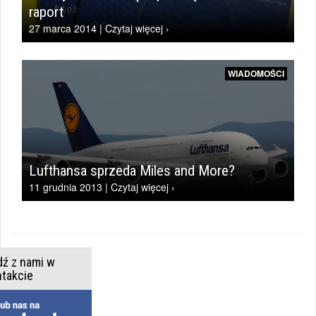
raport
27 marca 2014 | Czytaj więcej ›
WIADOMOŚCI
Lufthansa sprzeda Miles and More?
11 grudnia 2013 | Czytaj więcej ›
dź z nami w
ntakcie