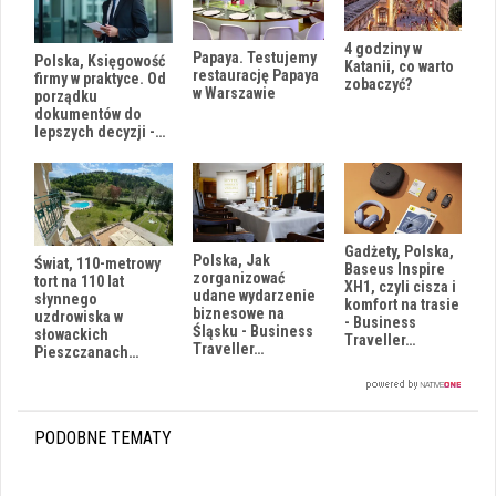
4 godziny w
Papaya. Testujemy
Polska, Księgowość
Katanii, co warto
restaurację Papaya
firmy w praktyce. Od
zobaczyć?
w Warszawie
porządku
dokumentów do
lepszych decyzji -…
Gadżety, Polska,
Polska, Jak
Świat, 110-metrowy
Baseus Inspire
zorganizować
tort na 110 lat
XH1, czyli cisza i
udane wydarzenie
słynnego
komfort na trasie
biznesowe na
uzdrowiska w
- Business
Śląsku - Business
słowackich
Traveller…
Traveller…
Pieszczanach…
PODOBNE TEMATY