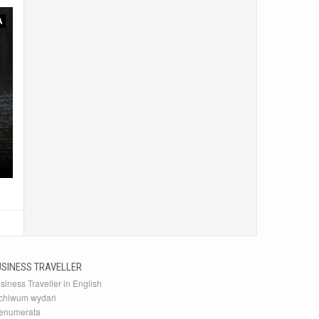
A
USINESS TRAVELLER
siness Traveller in English
chiwum wydań
enumerata