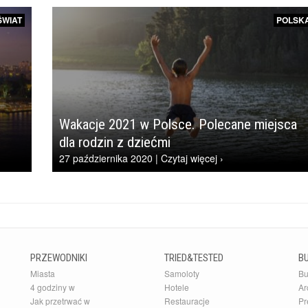
ŚWIAT
POLSK
Wakacje 2021 w Polsce. Polecane miejsca
dla rodzin z dziećmi
27 października 2020 | Czytaj więcej ›
PRZEWODNIKI
TRIED&TESTED
B
Miasta
Samoloty
Bu
4 godziny w
Hotele
Ar
Jak przetrwać w
Restauracje
Pr