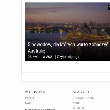
5 powodów, dla których warto zobaczyć
Australię
06 kwietnia 2021 | Czytaj więcej ›
WIADOMOŚCI
STYL ŻYCIA
Polska
Zdrowie i uroda
Świat
Moda
Kuchnia