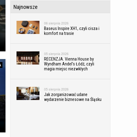
Najnowsze
06 sierpnia 2026
Baseus Inspire XH1, czyli cisza i
komfort na trasie
05 sierpnia 2026
RECENZJA. Vienna House by
Wyndham Andel’s Łódź, czyli
A
magia miejsc niezwkłych
05 sierpnia 2026
Jak zorganizować udane
wydarzenie biznesowe na Śląsku