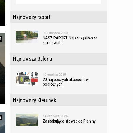
Najnowszy raport
02 listopada 2025
NASZ RAPORT. Najszczęśliwsze
T
kraje świata
Najnowsza Galeria
10 grudnia 2015
20 najlepszych akcesoriów
podróżnych
Najnowszy Kierunek
14 czerwca 2026
E
Zaskakujące słowackie Pieniny