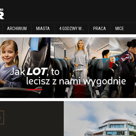
EXPLORE
ARCHIWUM
MIASTA
4 GODZINY W…
PRACA
MICE
ARCHIWUM
MIASTA
4 GODZINY W…
PRACA
MICE