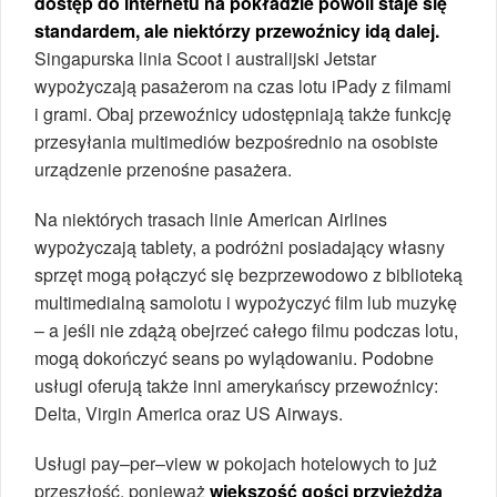
dostęp do internetu na pokładzie powoli staje się
standardem, ale niektórzy przewoźnicy idą dalej.
Singapurska linia Scoot i australijski Jetstar
wypożyczają pasażerom na czas lotu iPady z filmami
i grami. Obaj przewoźnicy udostępniają także funkcję
przesyłania multimediów bezpośrednio na osobiste
urządzenie przenośne pasażera.
Na niektórych trasach linie American Airlines
wypożyczają tablety, a podróżni posiadający własny
sprzęt mogą połączyć się bezprzewodowo z biblioteką
multimedialną samolotu i wypożyczyć film lub muzykę
– a jeśli nie zdążą obejrzeć całego filmu podczas lotu,
mogą dokończyć seans po wylądowaniu. Podobne
usługi oferują także inni amerykańscy przewoźnicy:
Delta, Virgin America oraz US Airways.
Usługi pay–per–view w pokojach hotelowych to już
przeszłość, ponieważ
większość gości przyjeżdża