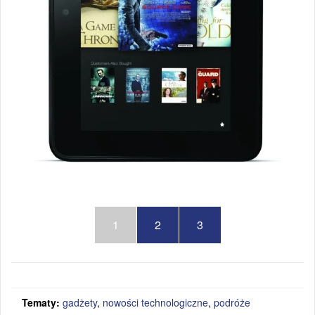
1
2
3
Tematy:
gadżety
,
nowości technologiczne
,
podróże