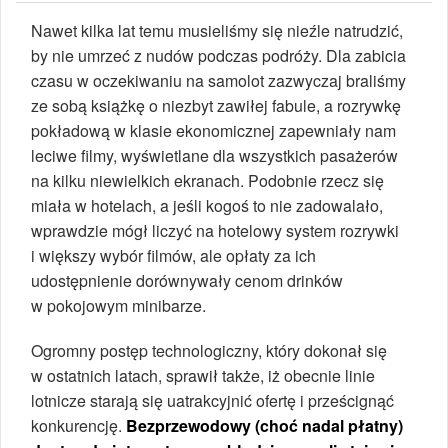
Nawet kilka lat temu musieliśmy się nieźle natrudzić,
by nie umrzeć z nudów podczas podróży. Dla zabicia
czasu w oczekiwaniu na samolot zazwyczaj braliśmy
ze sobą książkę o niezbyt zawiłej fabule, a rozrywkę
pokładową w klasie ekonomicznej zapewniały nam
leciwe filmy, wyświetlane dla wszystkich pasażerów
na kilku niewielkich ekranach. Podobnie rzecz się
miała w hotelach, a jeśli kogoś to nie zadowalało,
wprawdzie mógł liczyć na hotelowy system rozrywki
i większy wybór filmów, ale opłaty za ich
udostępnienie dorównywały cenom drinków
w pokojowym minibarze.
Ogromny postęp technologiczny, który dokonał się
w ostatnich latach, sprawił także, iż obecnie linie
lotnicze starają się uatrakcyjnić ofertę i prześcignąć
konkurencję.
Bezprzewodowy (choć nadal płatny)