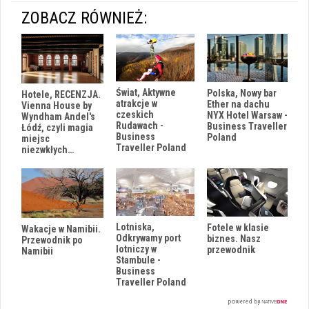
ZOBACZ RÓWNIEŻ:
Świat, Aktywne
Polska, Nowy bar
Hotele, RECENZJA.
atrakcje w
Ether na dachu
Vienna House by
czeskich
NYX Hotel Warsaw -
Wyndham Andel's
Rudawach -
Business Traveller
Łódź, czyli magia
Business
Poland
miejsc
Traveller Poland
niezwkłych…
Lotniska,
Fotele w klasie
Wakacje w Namibii.
Odkrywamy port
biznes. Nasz
Przewodnik po
lotniczy w
przewodnik
Namibii
Stambule -
Business
Traveller Poland