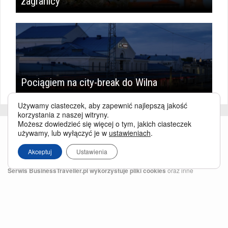
zagranicy
Pociągiem na city-break do Wilna
Używamy ciasteczek, aby zapewnić najlepszą jakość
korzystania z naszej witryny.
Możesz dowiedzieć się więcej o tym, jakich ciasteczek
używamy, lub wyłączyć je w
ustawieniach
.
Akceptuj
Ustawienia
Serwis BusinessTraveller.pl wykorzystuje pliki cookies
oraz inne
technologie o analogicznym charakterze, przede wszystkim w celu
zapewnienia Państwu najlepszej jakości oferowanych usług, a ponadto w
celach statystycznych i reklamowych. Korzystanie z serwisu oznacza, że pliki
te będą zapisywane w Państwa komputerze. Więcej na temat
plików cookies
.
Właścicielem serwisu jest firma Business Traveller Central Europe Sp. z o.o.
Przełęczy 172, 04-965 Warszawa