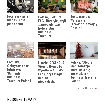
Fotele w klasie
Restauracje w
Polska, Bleisure,
biznes. Nasz
Warszawie:
ESG i lifestyle, czyli
przewodnik
Przewodnik Magdy
...nowe oblicze
Gessler
hotelarstwa -
Business
Traveller…
Lotniska,
Polska, "Otwórz
Hotele, RECENZJA.
Odkrywamy port
się". Kolekcja,
Vienna House by
lotniczy w
która stała się
Wyndham Andel's
Stambule -
opowieścią -
Łódź, czyli magia
Business
Business Traveller
miejsc
Traveller Poland
Poland
niezwkłych…
PODOBNE TEMATY