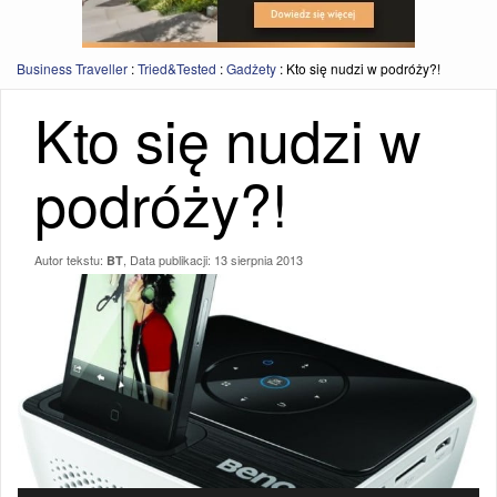
Business Traveller
:
Tried&Tested
:
Gadżety
:
Kto się nudzi w podróży?!
Kto się nudzi w
podróży?!
Autor tekstu:
, Data publikacji:
13 sierpnia 2013
BT