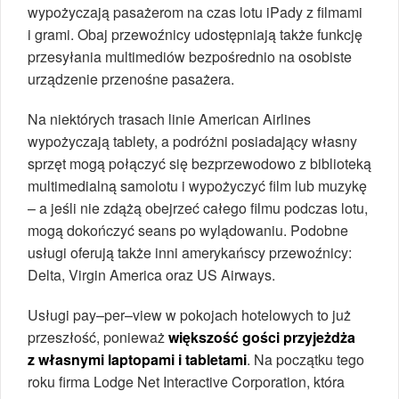
wypożyczają pasażerom na czas lotu iPady z filmami
i grami. Obaj przewoźnicy udostępniają także funkcję
przesyłania multimediów bezpośrednio na osobiste
urządzenie przenośne pasażera.
Na niektórych trasach linie American Airlines
wypożyczają tablety, a podróżni posiadający własny
sprzęt mogą połączyć się bezprzewodowo z biblioteką
multimedialną samolotu i wypożyczyć film lub muzykę
– a jeśli nie zdążą obejrzeć całego filmu podczas lotu,
mogą dokończyć seans po wylądowaniu. Podobne
usługi oferują także inni amerykańscy przewoźnicy:
Delta, Virgin America oraz US Airways.
Usługi pay–per–view w pokojach hotelowych to już
przeszłość, ponieważ
większość gości przyjeżdża
z własnymi laptopami i tabletami
. Na początku tego
roku firma Lodge Net Interactive Corporation, która