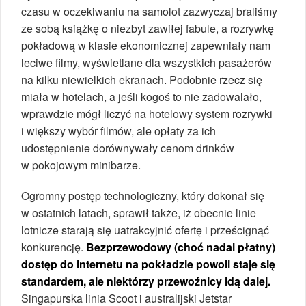
czasu w oczekiwaniu na samolot zazwyczaj braliśmy
ze sobą książkę o niezbyt zawiłej fabule, a rozrywkę
pokładową w klasie ekonomicznej zapewniały nam
leciwe filmy, wyświetlane dla wszystkich pasażerów
na kilku niewielkich ekranach. Podobnie rzecz się
miała w hotelach, a jeśli kogoś to nie zadowalało,
wprawdzie mógł liczyć na hotelowy system rozrywki
i większy wybór filmów, ale opłaty za ich
udostępnienie dorównywały cenom drinków
w pokojowym minibarze.
Ogromny postęp technologiczny, który dokonał się
w ostatnich latach, sprawił także, iż obecnie linie
lotnicze starają się uatrakcyjnić ofertę i prześcignąć
konkurencję.
Bezprzewodowy (choć nadal płatny)
dostęp do internetu na pokładzie powoli staje się
standardem, ale niektórzy przewoźnicy idą dalej.
Singapurska linia Scoot i australijski Jetstar